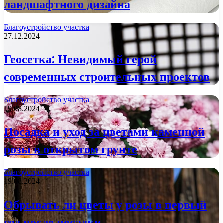
ландшафтного дизайна
Благоустройство участка
27.12.2024
Геосетка: Невидимый герой
современных строительных проектов
Благоустройство участка
19.08.2024
Посадка и уход за цветами каменной
розы в открытом грунте
Благоустройство участка
19.08.2024
Обрывать ли цветы у розы в первый
год после посадки