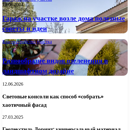
19.08.2024
Гараж на участке возле дома полезные
советы и идеи
Благоустройство участка
19.08.2024
Разнообразие видов озеленения в
ландшафтном дизайне
12.06.2026
Световые консоли как способ «собрать»
хаотичный фасад
27.03.2025
Геотекстиль Дорнит: универсальный материал