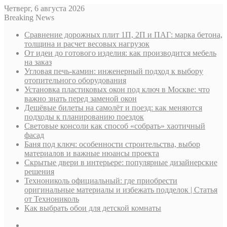
Четверг, 6 августа 2026
Breaking News
Сравнение дорожных плит 1П, 2П и ПАГ: марка бетона,
толщина и расчет весовых нагрузок
От идеи до готового изделия: как производится мебель
на заказ
Угловая печь-камин: инженерный подход к выбору
отопительного оборудования
Установка пластиковых окон под ключ в Москве: что
важно знать перед заменой окон
Дешёвые билеты на самолёт и поезд: как меняются
подходы к планированию поездок
Световые консоли как способ «собрать» хаотичный
фасад
Баня под ключ: особенности строительства, выбор
материалов и важные нюансы проекта
Скрытые двери в интерьере: популярные дизайнерские
решения
Технониколь официальный: где приобрести
оригинальные материалы и избежать подделок | Статья
от Технониколь
Как выбрать обои для детской комнаты
Sidebar