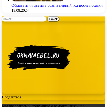
Обрывать ли цветы у розы в первый год после посадки
19.08.2024
Найти:
Поделиться
Мы предлагаем информацию о ремонте, дизайне и