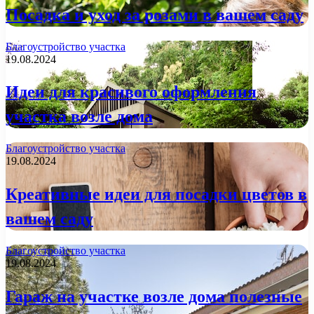
Посадка и уход за розами в вашем саду
Благоустройство участка
19.08.2024
Идеи для красивого оформления
участка возле дома
Благоустройство участка
19.08.2024
Креативные идеи для посадки цветов в
вашем саду
Благоустройство участка
19.08.2024
Гараж на участке возле дома полезные