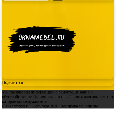
Поделиться
Мы предлагаем информацию о ремонте, дизайне и
обустройстве, чтобы помочь вам преобразить ваш дом в место,
которое вы заслуживаете.
© Oknamebel.ru | Copyright 2026, Все права защищены
Facebook
Twitter
WhatsApp
Telegram
Back
to