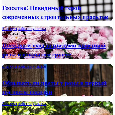
Геосетка: Невидимый герой
современных строительных проектов
Благоустройство участка
19.08.2024
Посадка и уход за цветами каменной
розы в открытом грунте
Благоустройство участка
19.08.2024
Обрывать ли цветы у розы в первый
год после посадки
Благоустройство участка
19.08.2024