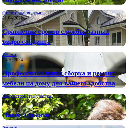
Строительство домов
21.04.2022
Сравнение сроков службы разных
видов сайдинга
Ремонт
23.10.2024
Профессиональная сборка и ремонт
мебели на дому для вашего удобства
Благоустройство участка
10.08.2023
Навес для авто
Ремонт