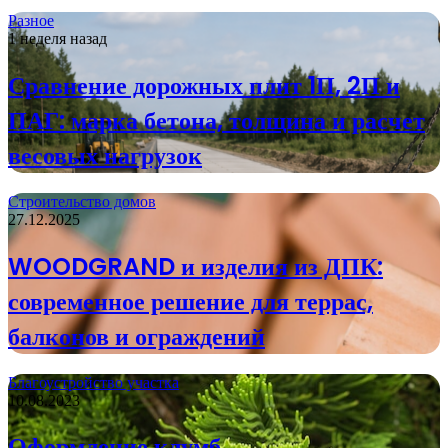
Разное
1 неделя назад
Сравнение дорожных плит 1П, 2П и
ПАГ: марка бетона, толщина и расчет
весовых нагрузок
Строительство домов
27.12.2025
WOODGRAND и изделия из ДПК:
современное решение для террас,
балконов и ограждений
Благоустройство участка
10.08.2023
Оформление клумб