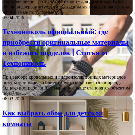
Скрытые двери – это «чистый холст» для дизайнера. Если
обычная дверь диктует стиль, то скрытая подстраивается под
него. Самые популярные…
05.04.2026
Технониколь официальный: где
приобрести оригинальные материалы
и избежать подделок | Статья от
Технониколь
При выборе кровельных и гидроизоляционных материалов
покупатели нередко ориентируются на известный бренд.
Однако востребованные марки всё чаще становятся объектом
подделок.…
06.03.2026
Как выбрать обои для детской
комнаты