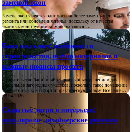
заменой окон
Замена окон является одним из наиболее заметных этапов
ремонта или обновления жилья, поскольку от качества
оконных конструкций во многом зависят…
13.05.2026
Баня под ключ: особенности
строительства, выбор материалов и
важные нюансы проекта
Строительство бани остаётся популярным решением для
владельцев загородных участков, поскольку такое помещение
сочетает отдых, комфорт и практическую пользу. Всё чаще…
08.04.2026
Скрытые двери в интерьере:
популярные дизайнерские решения