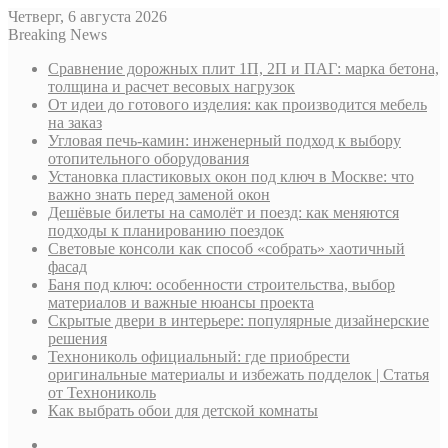
Четверг, 6 августа 2026
Breaking News
Сравнение дорожных плит 1П, 2П и ПАГ: марка бетона,
толщина и расчет весовых нагрузок
От идеи до готового изделия: как производится мебель
на заказ
Угловая печь-камин: инженерный подход к выбору
отопительного оборудования
Установка пластиковых окон под ключ в Москве: что
важно знать перед заменой окон
Дешёвые билеты на самолёт и поезд: как меняются
подходы к планированию поездок
Световые консоли как способ «собрать» хаотичный
фасад
Баня под ключ: особенности строительства, выбор
материалов и важные нюансы проекта
Скрытые двери в интерьере: популярные дизайнерские
решения
Технониколь официальный: где приобрести
оригинальные материалы и избежать подделок | Статья
от Технониколь
Как выбрать обои для детской комнаты
Sidebar