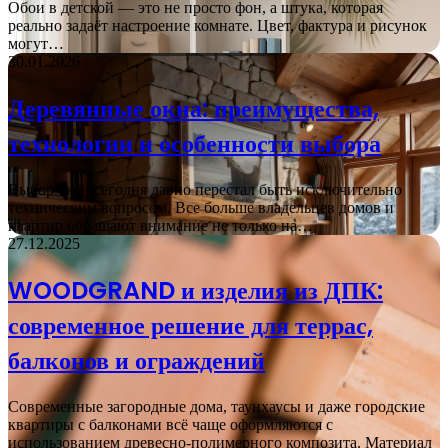
Обои в детской — это не просто фон, а штука, которая
реально задаёт настроение комнате. Цвет, фактура и рисунок
могут…
30.01.2026
Деревянные окна: преимущества,
технологии и особенности выбора
Выбор окон сегодня давно перестал быть исключительно
техническим вопросом. Все больше владельцев домов и
квартир обращают внимание не только на…
27.12.2025
WOODGRAND и изделия из ДПК:
современное решение для террас,
балконов и ограждений
Современные загородные дома, таунхаусы и даже городские
квартиры с балконами всё чаще оформляются с
использованием древесно-полимерного композита. Материал