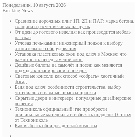
Понедельник, 10 августа 2026
Breaking News
Сравнение дорожных плит 1П, 2П и ПАГ: марка бетона,
толщина и расчет весовых нагрузок
От идеи до готового изделия: как производится мебель
на заказ
Угловая печь-камин: инженерный подход к выбору
отопительного оборудования
Установка пластиковых окон под ключ в Москве: что
важно знать перед заменой окон
Дешёвые билеты на самолёт и поезд: как меняются
подходы к планированию поездок
Световые консоли как способ «собрать» хаотичный
фасад
Баня под ключ: особенности строительства, выбор
материалов и важные нюансы проекта
Скрытые двери в интерьере: популярные дизайнерские
решения
Технониколь официальный: где приобрести
оригинальные материалы и избежать подделок | Статья
от Технониколь
Как выбрать обои для детской комнаты
Sidebar