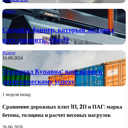
Разное
04.10.2024
Создайте баннер, который заставит
всех говорить: «Вау!»
Разное
16.08.2024
Терминал Купавна: ваш шлюз к
логистическому успеху
1 неделя назад
Сравнение дорожных плит 1П, 2П и ПАГ: марка
бетона, толщина и расчет весовых нагрузок
26.06.2026