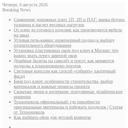
Четверг, 6 августа 2026
Breaking News
Сравнение дорожных плит 1П, 2П и ПАГ: марка бетона,
толщина и расчет весовых нагрузок
От идеи до готового изделия: как производится мебель
на заказ
Угловая печь-камин: инженерный подход к выбору
отопительного оборудования
Установка пластиковых окон под ключ в Москве: что
важно знать перед заменой окон
Дешёвые билеты на самолёт и поезд: как меняются
подходы к планированию поездок
Световые консоли как способ «собрать» хаотичный
фасад
Баня под ключ: особенности строительства, выбор
материалов и важные нюансы проекта
Скрытые двери в интерьере: популярные дизайнерские
решения
Технониколь официальный: где приобрести
оригинальные материалы и избежать подделок | Статья
от Технониколь
Как выбрать обои для детской комнаты
Sidebar