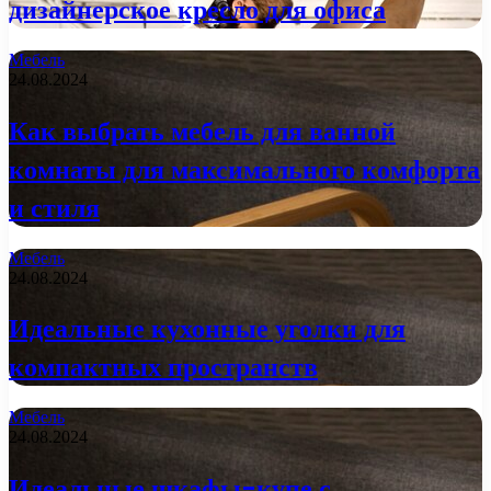
дизайнерское кресло для офиса
Мебель
24.08.2024
Как выбрать мебель для ванной
комнаты для максимального комфорта
и стиля
Мебель
24.08.2024
Идеальные кухонные уголки для
компактных пространств
Мебель
24.08.2024
Идеальные шкафы-купе с