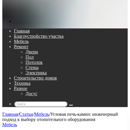
Поиск...
Главная
Благоустройство участка
Мебель
Ремонт
Двери
Пол
Потолок
Стены
Электрика
Строительство домов
Техника
Разное
Досуг
Поиск...
Главная
/
Статьи
/
Мебель
/
Угловая печь-камин: инженерный
подход к выбору отопительного оборудования
Мебель