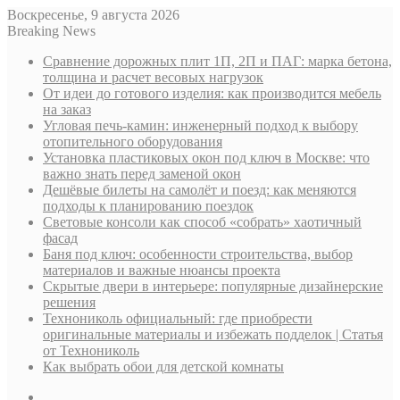
Воскресенье, 9 августа 2026
Breaking News
Сравнение дорожных плит 1П, 2П и ПАГ: марка бетона,
толщина и расчет весовых нагрузок
От идеи до готового изделия: как производится мебель
на заказ
Угловая печь-камин: инженерный подход к выбору
отопительного оборудования
Установка пластиковых окон под ключ в Москве: что
важно знать перед заменой окон
Дешёвые билеты на самолёт и поезд: как меняются
подходы к планированию поездок
Световые консоли как способ «собрать» хаотичный
фасад
Баня под ключ: особенности строительства, выбор
материалов и важные нюансы проекта
Скрытые двери в интерьере: популярные дизайнерские
решения
Технониколь официальный: где приобрести
оригинальные материалы и избежать подделок | Статья
от Технониколь
Как выбрать обои для детской комнаты
Sidebar