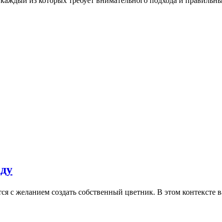
каждый из которых требует внимательного подхода и правильны
аду
тся с желанием создать собственный цветник. В этом контексте