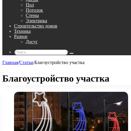
Пол
Потолок
Стены
Электрика
Строительство домов
Техника
Разное
Досуг
Поиск...
Главная
/
Статьи
/
Благоустройство участка
Благоустройство участка