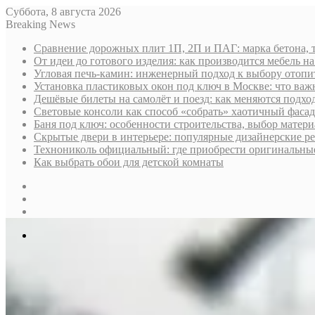
Суббота, 8 августа 2026
Breaking News
Сравнение дорожных плит 1П, 2П и ПАГ: марка бетона, 
От идеи до готового изделия: как производится мебель на
Угловая печь-камин: инженерный подход к выбору отопи
Установка пластиковых окон под ключ в Москве: что важн
Дешёвые билеты на самолёт и поезд: как меняются подх
Световые консоли как способ «собрать» хаотичный фасад
Баня под ключ: особенности строительства, выбор матер
Скрытые двери в интерьере: популярные дизайнерские р
Технониколь официальный: где приобрести оригинальные 
Как выбрать обои для детской комнаты
Sidebar
Случайная
статья
Log
In
Меню