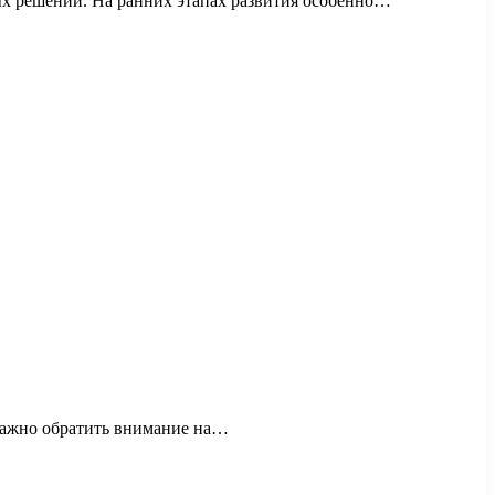
х решений. На ранних этапах развития особенно…
 важно обратить внимание на…