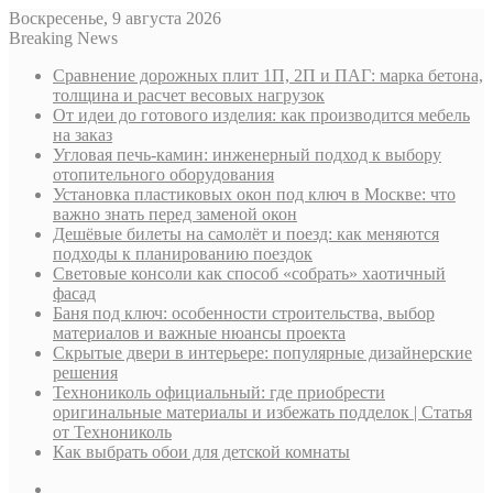
Воскресенье, 9 августа 2026
Breaking News
Сравнение дорожных плит 1П, 2П и ПАГ: марка бетона,
толщина и расчет весовых нагрузок
От идеи до готового изделия: как производится мебель
на заказ
Угловая печь-камин: инженерный подход к выбору
отопительного оборудования
Установка пластиковых окон под ключ в Москве: что
важно знать перед заменой окон
Дешёвые билеты на самолёт и поезд: как меняются
подходы к планированию поездок
Световые консоли как способ «собрать» хаотичный
фасад
Баня под ключ: особенности строительства, выбор
материалов и важные нюансы проекта
Скрытые двери в интерьере: популярные дизайнерские
решения
Технониколь официальный: где приобрести
оригинальные материалы и избежать подделок | Статья
от Технониколь
Как выбрать обои для детской комнаты
Sidebar