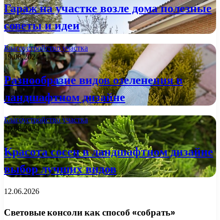
Гараж на участке возле дома полезные
советы и идеи
Благоустройство участка
19.08.2024
Разнообразие видов озеленения в
ландшафтном дизайне
Благоустройство участка
19.08.2024
Красота сосен в ландшафтном дизайне
выбор лучших видов
12.06.2026
Световые консоли как способ «собрать»