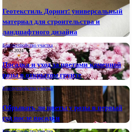
Геотекстиль Дорнит: универсальный
материал для строительства и
ландшафтного дизайна
Благоустройство участка
19.08.2024
Посадка и уход за цветами каменной
розы в открытом грунте
Благоустройство участка
19.08.2024
Обрывать ли цветы у розы в первый
год после посадки
Благоустройство участка