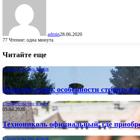
admin
28.06.2020
77
Чтение: одна минута
Читайте еще
Строительство домов
13.05.2026
Баня под ключ: особенности строитель
Строительство домов
05.04.2026
Технониколь официальный: где приобре
Строительство домов