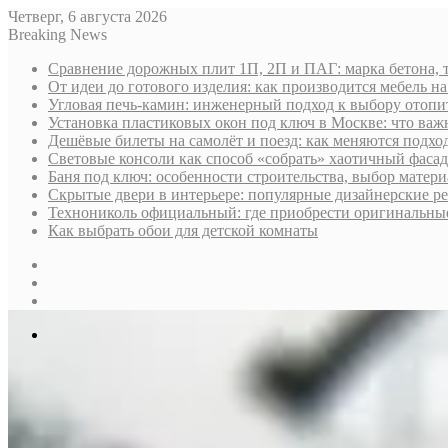
Четверг, 6 августа 2026
Breaking News
Сравнение дорожных плит 1П, 2П и ПАГ: марка бетона, 
От идеи до готового изделия: как производится мебель на
Угловая печь-камин: инженерный подход к выбору отопи
Установка пластиковых окон под ключ в Москве: что важн
Дешёвые билеты на самолёт и поезд: как меняются подх
Световые консоли как способ «собрать» хаотичный фасад
Баня под ключ: особенности строительства, выбор матер
Скрытые двери в интерьере: популярные дизайнерские р
Технониколь официальный: где приобрести оригинальные 
Как выбрать обои для детской комнаты
Sidebar
Случайная
статья
Log
In
Меню