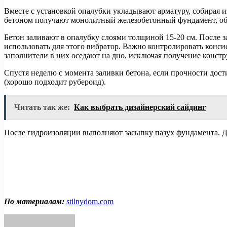
Вместе с установкой опалубки укладывают арматуру, собирая и
бетоном получают монолитный железобетонный фундамент, о
Бетон заливают в опалубку слоями толщиной 15-20 см. После 
использовать для этого вибратор. Важно контролировать конси
заполнители в них оседают на дно, исключая получение конст
Спустя неделю с момента заливки бетона, если прочности дос
(хорошо подходит рубероид).
Читать так же:
Как выбрать дизайнерский сайдинг
После гидроизоляции выполняют засыпку пазух фундамента. Дл
По материалам:
stilnydom.com