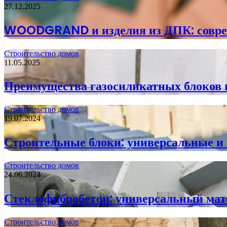
27.12.2025
WOODGRAND и изделия из ДПК: совреме
Строительство домов
11.05.2025
Преимущества газосиликатных блоков п
Строительство домов
19.07.2024
Строительные блоки: универсальные и
Строительство домов
24.06.2024
Стеклофибробетон: универсальный мате
Строительство домов