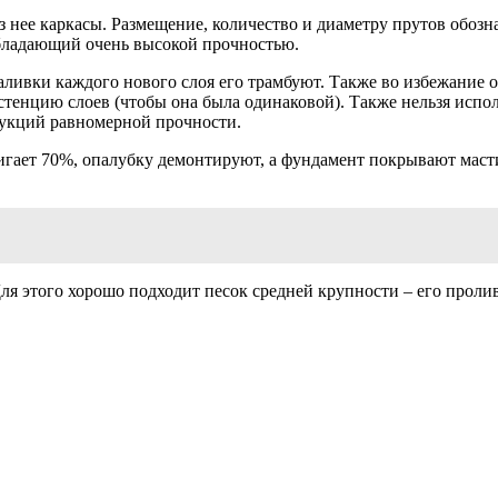
з нее каркасы. Размещение, количество и диаметру прутов обоз
бладающий очень высокой прочностью.
заливки каждого нового слоя его трамбуют. Также во избежание
стенцию слоев (чтобы она была одинаковой). Также нельзя испо
рукций равномерной прочности.
тигает 70%, опалубку демонтируют, а фундамент покрывают маст
я этого хорошо подходит песок средней крупности – его проли