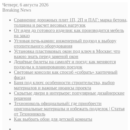
Четверг, 6 августа 2026
Breaking News
Сравнение дорожных плит 1П, 2П и ПАГ: марка бетона,
толщина и расчет весовых нагрузок
От идеи до готового изделия: как производится мебель
на заказ
Угловая печь-камин: инженерный подход к выбору
отопительного оборудования
Установка пластиковых окон под ключ в Москве: что
важно знать перед заменой окон
Дешёвые билеты на самолёт и поезд: как меняются
подходы к планированию поездок
Световые консоли как способ «собрать» хаотичный
фасад
Баня под ключ: особенности строительства, выбор
материалов и важные нюансы проекта
Скрытые двери в интерьере: популярные дизайнерские
решения
Технониколь официальный: где приобрести
оригинальные материалы и избежать подделок | Статья
от Технониколь
Как выбрать обои для детской комнаты
Sidebar