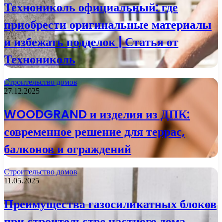
Технониколь официальный: где
приобрести оригинальные материалы
и избежать подделок | Статья от
Технониколь
Строительство домов
27.12.2025
WOODGRAND и изделия из ДПК:
современное решение для террас,
балконов и ограждений
Строительство домов
11.05.2025
Преимущества газосиликатных блоков
при строительстве частного дома