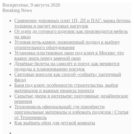
Воскресенье, 9 августа 2026
Breaking News
Сравнение дорожных плит 1П, 2П и ПАГ: марка бетона,
толщина и расчет весовых нагрузок
От идеи до готового изделия: как производится мебель
на заказ
Угловая печь-камин: инженерный подход к выбору
отопительного оборудования
Установка пластиковых окон под ключ в Москве: что
важно знать перед заменой окон
Дешёвые билеты на самолёт и поезд: как меняются
подходы к планированию поездок
Световые консоли как способ «собрать» хаотичный
фасад
Баня под ключ: особенности строительства, выбор
материалов и важные нюансы проекта
Скрытые двери в интерьере: популярные дизайнерские
решения
Технониколь официальный: где приобрести
оригинальные материалы и избежать подделок | Статья
от Технониколь
Как выбрать обои для детской комнаты
Sidebar