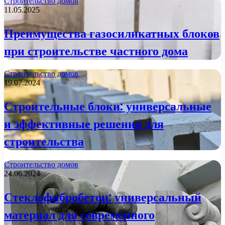
Строительство домов
11.05.2025
Преимущества газосиликатных блоков
при строительстве частного дома
Строительство домов
19.07.2024
Строительные блоки: универсальные
и эффективные решения для
строительства
Строительство домов
24.06.2024
Стеклофибробетон: универсальный
материал для современного