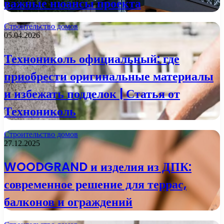
важные нюансы проекта
Строительство домов
05.04.2026
Технониколь официальный: где
приобрести оригинальные материалы
и избежать подделок | Статья от
Технониколь
Строительство домов
27.12.2025
WOODGRAND и изделия из ДПК:
современное решение для террас,
балконов и ограждений