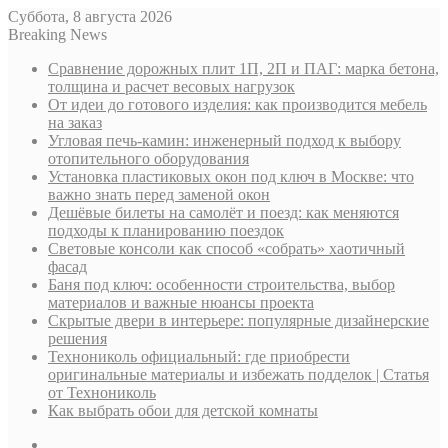
Суббота, 8 августа 2026
Breaking News
Сравнение дорожных плит 1П, 2П и ПАГ: марка бетона,
толщина и расчет весовых нагрузок
От идеи до готового изделия: как производится мебель
на заказ
Угловая печь-камин: инженерный подход к выбору
отопительного оборудования
Установка пластиковых окон под ключ в Москве: что
важно знать перед заменой окон
Дешёвые билеты на самолёт и поезд: как меняются
подходы к планированию поездок
Световые консоли как способ «собрать» хаотичный
фасад
Баня под ключ: особенности строительства, выбор
материалов и важные нюансы проекта
Скрытые двери в интерьере: популярные дизайнерские
решения
Технониколь официальный: где приобрести
оригинальные материалы и избежать подделок | Статья
от Технониколь
Как выбрать обои для детской комнаты
Sidebar