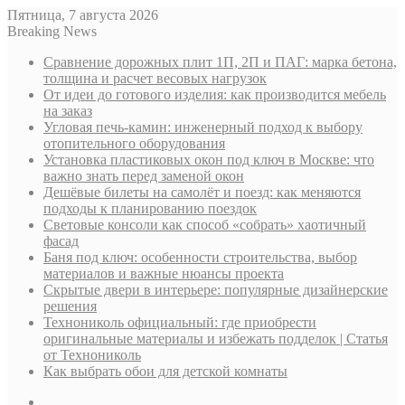
Пятница, 7 августа 2026
Breaking News
Сравнение дорожных плит 1П, 2П и ПАГ: марка бетона,
толщина и расчет весовых нагрузок
От идеи до готового изделия: как производится мебель
на заказ
Угловая печь-камин: инженерный подход к выбору
отопительного оборудования
Установка пластиковых окон под ключ в Москве: что
важно знать перед заменой окон
Дешёвые билеты на самолёт и поезд: как меняются
подходы к планированию поездок
Световые консоли как способ «собрать» хаотичный
фасад
Баня под ключ: особенности строительства, выбор
материалов и важные нюансы проекта
Скрытые двери в интерьере: популярные дизайнерские
решения
Технониколь официальный: где приобрести
оригинальные материалы и избежать подделок | Статья
от Технониколь
Как выбрать обои для детской комнаты
Sidebar