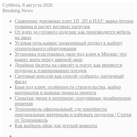
Суббота, 8 августа 2026
Breaking News
Сравнение дорожных плит 1П, 2П и ПАГ: марка бетона,
толщина и расчет весовых нагрузок
От идеи до готового изделия: как производится мебель
на заказ
Угловая печь-камин: инженерный подход к выбору
отопительного оборудования
Установка пластиковых окон под ключ в Москве: что
важно знать перед заменой окон
Дешёвые билеты на самолёт и поезд: как меняются
подходы к планированию поездок
Световые консоли как способ «собрать» хаотичный
фасад
Баня под ключ: особенности строительства, выбор
материалов и важные нюансы проекта
Скрытые двери в интерьере: популярные дизайнерские
решения
Технониколь официальный: где приобрести
оригинальные материалы и избежать подделок | Статья
от Технониколь
Как выбрать обои для детской комнаты
Sidebar