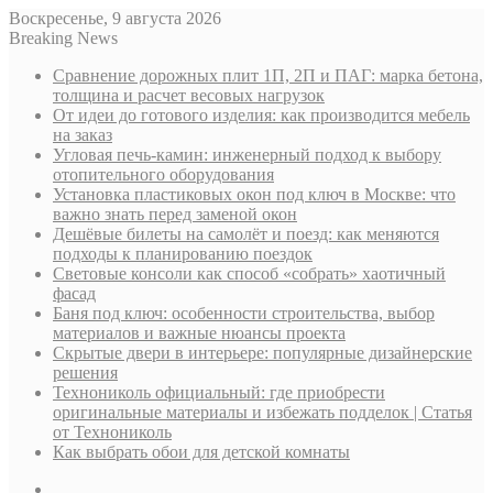
Воскресенье, 9 августа 2026
Breaking News
Сравнение дорожных плит 1П, 2П и ПАГ: марка бетона,
толщина и расчет весовых нагрузок
От идеи до готового изделия: как производится мебель
на заказ
Угловая печь-камин: инженерный подход к выбору
отопительного оборудования
Установка пластиковых окон под ключ в Москве: что
важно знать перед заменой окон
Дешёвые билеты на самолёт и поезд: как меняются
подходы к планированию поездок
Световые консоли как способ «собрать» хаотичный
фасад
Баня под ключ: особенности строительства, выбор
материалов и важные нюансы проекта
Скрытые двери в интерьере: популярные дизайнерские
решения
Технониколь официальный: где приобрести
оригинальные материалы и избежать подделок | Статья
от Технониколь
Как выбрать обои для детской комнаты
Sidebar