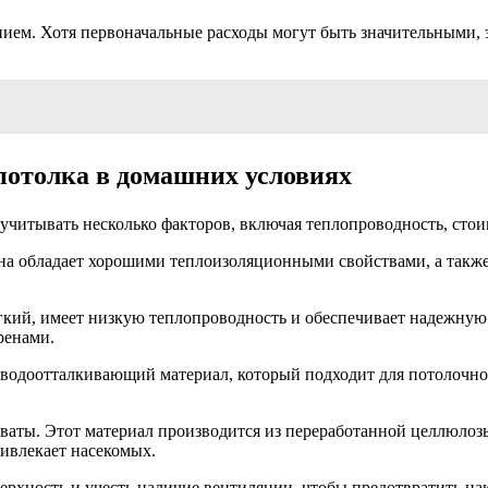
нием. Хотя первоначальные расходы могут быть значительными,
потолка в домашних условиях
читывать несколько факторов, включая теплопроводность, стоим
на обладает хорошими теплоизоляционными свойствами, а также 
гкий, имеет низкую теплопроводность и обеспечивает надежную 
ренами.
одоотталкивающий материал, который подходит для потолочной 
коваты. Этот материал производится из переработанной целлюл
ривлекает насекомых.
рхность и учесть наличие вентиляции, чтобы предотвратить на