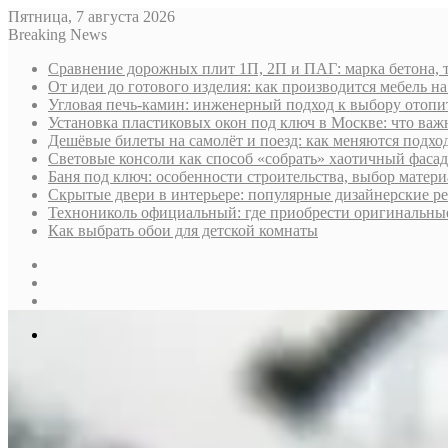
Пятница, 7 августа 2026
Breaking News
Сравнение дорожных плит 1П, 2П и ПАГ: марка бетона, 
От идеи до готового изделия: как производится мебель на
Угловая печь-камин: инженерный подход к выбору отопи
Установка пластиковых окон под ключ в Москве: что важн
Дешёвые билеты на самолёт и поезд: как меняются подх
Световые консоли как способ «собрать» хаотичный фасад
Баня под ключ: особенности строительства, выбор матер
Скрытые двери в интерьере: популярные дизайнерские р
Технониколь официальный: где приобрести оригинальные 
Как выбрать обои для детской комнаты
Sidebar
Случайная
статья
Log
In
Меню