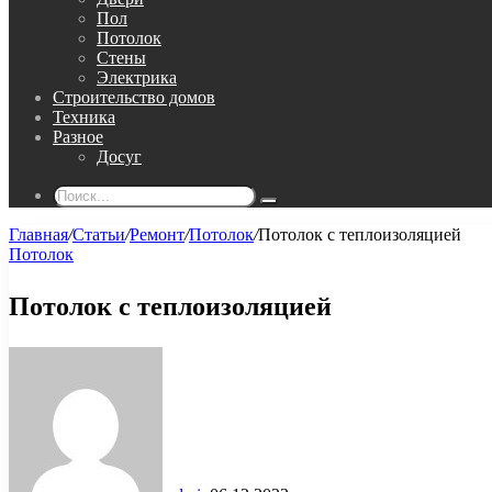
Пол
Потолок
Стены
Электрика
Строительство домов
Техника
Разное
Досуг
Поиск...
Главная
/
Статьи
/
Ремонт
/
Потолок
/
Потолок с теплоизоляцией
Потолок
Потолок с теплоизоляцией