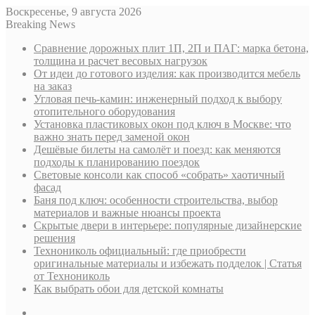
Воскресенье, 9 августа 2026
Breaking News
Сравнение дорожных плит 1П, 2П и ПАГ: марка бетона,
толщина и расчет весовых нагрузок
От идеи до готового изделия: как производится мебель
на заказ
Угловая печь-камин: инженерный подход к выбору
отопительного оборудования
Установка пластиковых окон под ключ в Москве: что
важно знать перед заменой окон
Дешёвые билеты на самолёт и поезд: как меняются
подходы к планированию поездок
Световые консоли как способ «собрать» хаотичный
фасад
Баня под ключ: особенности строительства, выбор
материалов и важные нюансы проекта
Скрытые двери в интерьере: популярные дизайнерские
решения
Технониколь официальный: где приобрести
оригинальные материалы и избежать подделок | Статья
от Технониколь
Как выбрать обои для детской комнаты
Sidebar