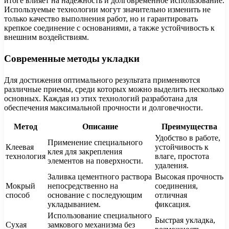
итоге влияет на надежность и долговременное использование.
Используемые технологии могут значительно изменить не
только качество выполнения работ, но и гарантировать
крепкое соединение с основаниями, а также устойчивость к
внешним воздействиям.
Современные методы укладки
Для достижения оптимального результата применяются
различные приемы, среди которых можно выделить несколько
основных. Каждая из этих технологий разработана для
обеспечения максимальной прочности и долговечности.
Метод
Описание
Преимущества
Удобство в работе,
Применение специального
Клеевая
устойчивость к
клея для закрепления
технология
влаге, простота
элементов на поверхности.
удаления.
Заливка цементного раствора
Высокая прочность
Мокрый
непосредственно на
соединения,
способ
основание с последующим
отличная
укладыванием.
фиксация.
Использование специального
Быстрая укладка,
Сухая
замкового механизма без