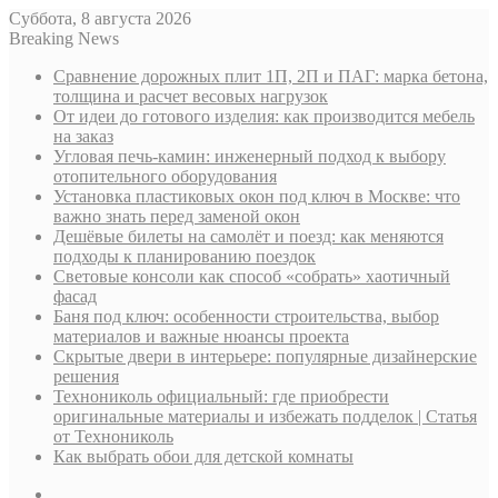
Суббота, 8 августа 2026
Breaking News
Сравнение дорожных плит 1П, 2П и ПАГ: марка бетона,
толщина и расчет весовых нагрузок
От идеи до готового изделия: как производится мебель
на заказ
Угловая печь-камин: инженерный подход к выбору
отопительного оборудования
Установка пластиковых окон под ключ в Москве: что
важно знать перед заменой окон
Дешёвые билеты на самолёт и поезд: как меняются
подходы к планированию поездок
Световые консоли как способ «собрать» хаотичный
фасад
Баня под ключ: особенности строительства, выбор
материалов и важные нюансы проекта
Скрытые двери в интерьере: популярные дизайнерские
решения
Технониколь официальный: где приобрести
оригинальные материалы и избежать подделок | Статья
от Технониколь
Как выбрать обои для детской комнаты
Sidebar