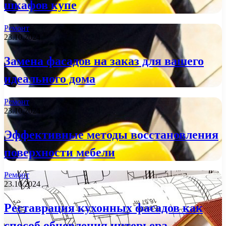
шкафов купе
Ремонт
23.10.2024
Замена фасадов на заказ для вашего
идеального дома
Ремонт
23.10.2024
Эффективные методы восстановления
поверхности мебели
Ремонт
23.10.2024
Реставрация кухонных фасадов как
способ обновления интерьера