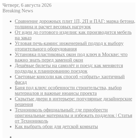
Четверг, 6 августа 2026
Breaking News
Сравнение дорожных плит 1П, 2П и ПАГ: марка бетона,
толщина и расчет весовых нагрузок
От идеи до готового изделия: как производится мебель
на заказ
Угловая печь-камин: инженерный подход к выбору
отопительного оборудования
Установка пластиковых окон под ключ в Москве: что
важно знать перед заменой окон
Дешёвые билеты на самолёт и поезд: как меняются
подходы к планированию поездок
Световые консоли как способ «собрать» хаотичный
фасад
Баня под ключ: особенности строительства, выбор
материалов и важные нюансы проекта
Скрытые двери в интерьере: популярные дизайнерские
решения
Технониколь официальный: где приобрести
оригинальные материалы и избежать подделок | Статья
от Технониколь
Как выбрать обои для детской комнаты
Sidebar