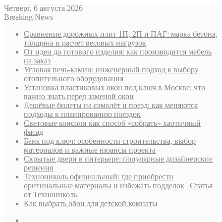
Четверг, 6 августа 2026
Breaking News
Сравнение дорожных плит 1П, 2П и ПАГ: марка бетона,
толщина и расчет весовых нагрузок
От идеи до готового изделия: как производится мебель
на заказ
Угловая печь-камин: инженерный подход к выбору
отопительного оборудования
Установка пластиковых окон под ключ в Москве: что
важно знать перед заменой окон
Дешёвые билеты на самолёт и поезд: как меняются
подходы к планированию поездок
Световые консоли как способ «собрать» хаотичный
фасад
Баня под ключ: особенности строительства, выбор
материалов и важные нюансы проекта
Скрытые двери в интерьере: популярные дизайнерские
решения
Технониколь официальный: где приобрести
оригинальные материалы и избежать подделок | Статья
от Технониколь
Как выбрать обои для детской комнаты
Sidebar