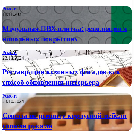
Ремонт
18.11.2024
Модульная ПВХ плитка: революция в
напольных покрытиях
Ремонт
23.10.2024
Реставрация кухонных фасадов как
способ обновления интерьера
Ремонт
23.10.2024
Советы по ремонту корпусной мебели
своими руками