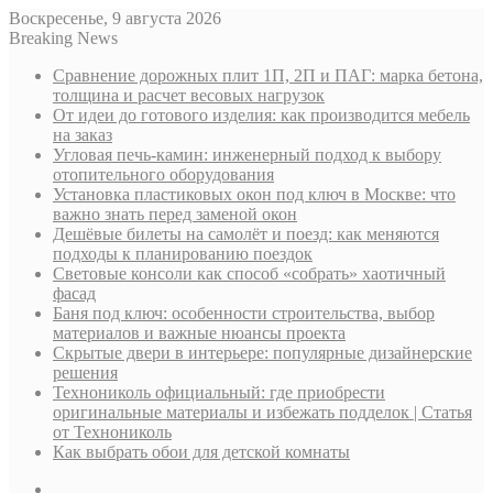
Воскресенье, 9 августа 2026
Breaking News
Сравнение дорожных плит 1П, 2П и ПАГ: марка бетона,
толщина и расчет весовых нагрузок
От идеи до готового изделия: как производится мебель
на заказ
Угловая печь-камин: инженерный подход к выбору
отопительного оборудования
Установка пластиковых окон под ключ в Москве: что
важно знать перед заменой окон
Дешёвые билеты на самолёт и поезд: как меняются
подходы к планированию поездок
Световые консоли как способ «собрать» хаотичный
фасад
Баня под ключ: особенности строительства, выбор
материалов и важные нюансы проекта
Скрытые двери в интерьере: популярные дизайнерские
решения
Технониколь официальный: где приобрести
оригинальные материалы и избежать подделок | Статья
от Технониколь
Как выбрать обои для детской комнаты
Sidebar