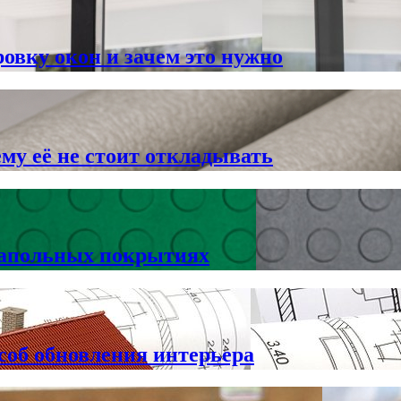
овку окон и зачем это нужно
му её не стоит откладывать
напольных покрытиях
соб обновления интерьера