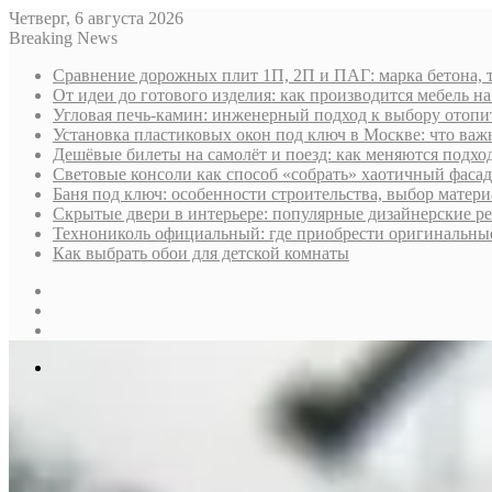
Четверг, 6 августа 2026
Breaking News
Сравнение дорожных плит 1П, 2П и ПАГ: марка бетона, 
От идеи до готового изделия: как производится мебель на
Угловая печь-камин: инженерный подход к выбору отопи
Установка пластиковых окон под ключ в Москве: что важн
Дешёвые билеты на самолёт и поезд: как меняются подх
Световые консоли как способ «собрать» хаотичный фасад
Баня под ключ: особенности строительства, выбор матер
Скрытые двери в интерьере: популярные дизайнерские р
Технониколь официальный: где приобрести оригинальные 
Как выбрать обои для детской комнаты
Sidebar
Случайная
статья
Log
In
Меню