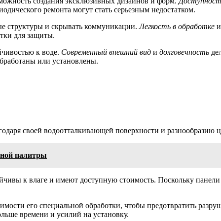
зможность создания эксклюзивных дизайнов и форм.
Доступност
иодического ремонта могут стать серьезным недостатком.
ые структуры и скрывать коммуникации.
Легкость в обработке
отки для защиты.
чивостью к воде.
Современный внешний вид
и
долговечность
дел
обработаны или установлены.
годаря своей водоотталкивающей поверхности и разнообразию ц
ьной палитры
йчивы к влаге и имеют доступную стоимость. Поскольку панели
одимости его специальной обработки, чтобы предотвратить разру
ольше времени и усилий на установку.