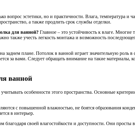
ко вопрос эстетики, но и практичности. Влага, температура и 
остранство, а также продлить срок службы отделки.
олка для ванной?
Главное – это устойчивость к влаге. Многие 
ажно также учесть легкость монтажа и возможность последующе
на заднем плане. Потолок в ванной играет значительную роль 
тся за вами. Следует обращать внимание на такие материалы, ко
ля ванной
учитывать особенности этого пространства. Основные критерии 
ются с повышенной влажностью, не боятся образования конденса
ется в интерьер.
 благодаря своей влагостойкости и доступности. Они просты в у