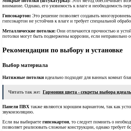
Мокрые потолки (штукатурка):
Этот метод обеспечивает во
внимание. Однако, его уязвимость к влаге и необходимость пер
Гипсокартон:
Это решение позволяет создавать многоуровнев
гипсокартон не устойчив к влаге и требует специальной обраб
Металлические потолки:
Они отличаются прочностью и устой
потолки могут быть подвержены коррозии, если неправильно 
Рекомендации по выбору и установке
Выбор материала
Натяжные потолки
идеально подходят для ванных комнат бла
Читать так же:
Гармония цвета - секреты выбора идеал
Панели ПВХ
также являются хорошим вариантом, так как усто
звукоизоляцию.
Если вы выбираете
гипсокартон
, то следует помнить о необх
позволяет реализовать сложные конструкции, однако требует б