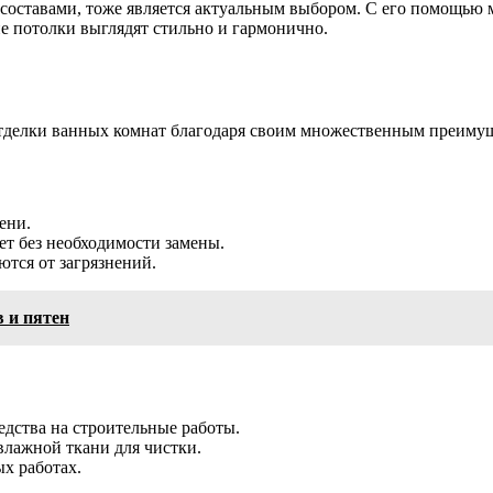
оставами, тоже является актуальным выбором. С его помощью 
е потолки выглядят стильно и гармонично.
отделки ванных комнат благодаря своим множественным преимущ
ени.
т без необходимости замены.
тся от загрязнений.
в и пятен
едства на строительные работы.
влажной ткани для чистки.
х работах.