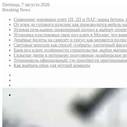
Пятница, 7 августа 2026
Breaking News
Сравнение дорожных плит 1П, 2П и ПАГ: марка бетона, 
От идеи до готового изделия: как производится мебель на
Угловая печь-камин: инженерный подход к выбору отопи
Установка пластиковых окон под ключ в Москве: что важн
Дешёвые билеты на самолёт и поезд: как меняются подх
Световые консоли как способ «собрать» хаотичный фасад
Баня под ключ: особенности строительства, выбор матер
Скрытые двери в интерьере: популярные дизайнерские р
Технониколь официальный: где приобрести оригинальные 
Как выбрать обои для детской комнаты
Sidebar
Случайная
статья
Log
In
Меню