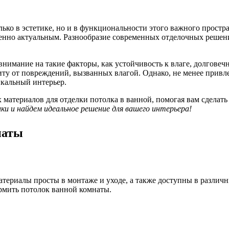
ько в эстетике, но и в функциональности этого важного простран
енно актуальным. Разнообразие современных отделочных решени
внимание на такие факторы, как устойчивость к влаге, долгове
у от повреждений, вызванных влагой. Однако, не менее привле
икальный интерьер.
материалов для отделки потолка в ванной, помогая вам сделать 
ки и найдем идеальное решение для вашего интерьера!
наты
териалы просты в монтаже и уходе, а также доступны в различн
ормить потолок ванной комнаты.