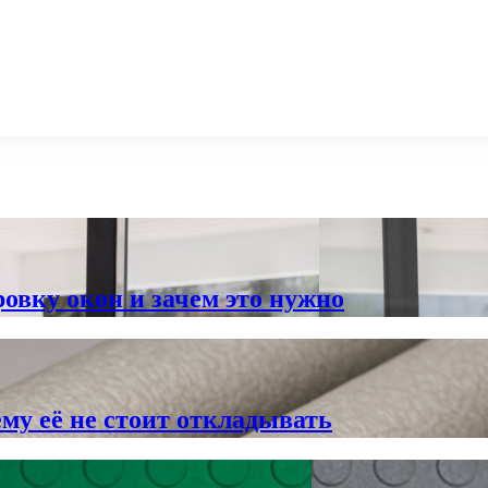
овку окон и зачем это нужно
му её не стоит откладывать