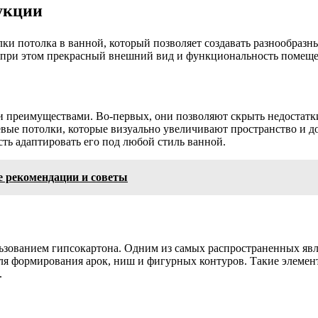
укции
лки потолка в ванной, который позволяет создавать разнообра
я при этом прекрасный внешний вид и функциональность помеще
преимуществами. Во-первых, они позволяют скрыть недостатки
вые потолки, которые визуально увеличивают пространство и д
сть адаптировать его под любой стиль ванной.
е рекомендации и советы
зованием гипсокартона. Одним из самых распространенных являе
ля формирования арок, ниш и фигурных контуров. Такие элемен
.