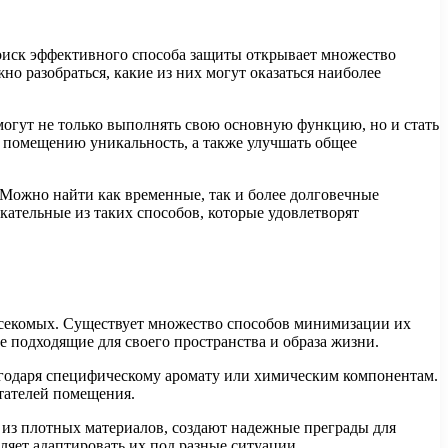
 Поиск эффективного способа защиты открывает множество
о разобраться, какие из них могут оказаться наиболее
огут не только выполнять свою основную функцию, но и стать
ь помещению уникальность, а также улучшать общее
 Можно найти как временные, так и более долговечные
кательные из таких способов, которые удовлетворят
асекомых. Существует множество способов минимизации их
е подходящие для своего пространства и образа жизни.
агодаря специфическому аромату или химическим компонентам.
тателей помещения.
из плотных материалов, создают надежные преграды для
ляет адаптировать их под разные ситуации.