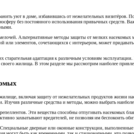
охранить уют в доме, избавившись от нежелательных визитёров.
осферу без постоянного использования привычных средств. Важн
чными.
мелочей. Альтернативные методы защиты от мелких насекомых м
ий или элементов, сочетающихся с интерьером, может придават
х старательная адаптация к различным условиям эксплуатации.
ля своего жилища. В этом разделе мы рассмотрим наиболее привле
комых
 жилище, включая защиту от нежелательных продуктов жизни н
и. Изучив различные средства и методы, можно выбрать наиболе
 репеллентов. Эти вещества способны отпугивать насекомых бл
ктивно захватывают вредителей, не позволяя им беспокоить оби
 Специальные дверные или оконные конструкции, выполненные 
ия могут быть как временными, так и стационарными, что позво