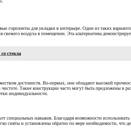
й.
е горизонты для укладки в интерьере. Один из таких варианто
ия свежего воздуха в помещении. Эта альтернатива демонстриру
со стекла
жеством достоинств. Во-первых, они обладают высокой прочност
 в чистоте. Такие конструкции часто могут быть предложены в р
отки индивидуальности.
ует специальных навыков. Благодаря возможности использовать 
легко сняты и установлены обратно по мере необходимости, что 