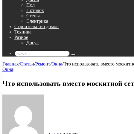
Пол
Потолок
Стены
Электрика
Строительство домов
Техника
Разное
Досуг
Поиск...
Главная
/
Статьи
/
Ремонт
/
Окна
/
Что использовать вместо москитн
Окна
Что использовать вместо москитной се