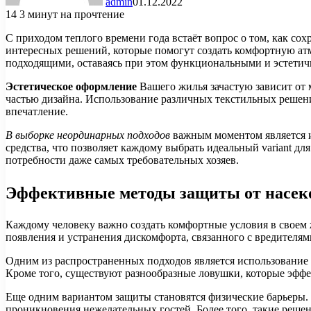
admin
01.12.2022
14
3 минут на прочтение
С приходом теплого времени года встаёт вопрос о том, как с
интересных решений, которые помогут создать комфортную атм
подходящими, оставаясь при этом функциональными и эстети
Эстетическое оформление
Вашего жилья зачастую зависит от 
частью дизайна. Использование различных текстильных решен
впечатление.
В выборке неординарных подходов
важным моментом является и
средства, что позволяет каждому выбрать идеальный variant д
потребности даже самых требовательных хозяев.
Эффективные методы защиты от насе
Каждому человеку важно создать комфортные условия в своем
появления и устранения дискомфорта, связанного с вредителям
Одним из распространенных подходов является использование
Кроме того, существуют разнообразные ловушки, которые эффе
Еще одним вариантом защиты становятся физические барьеры.
проникновения нежелательных гостей. Более того, такие решен