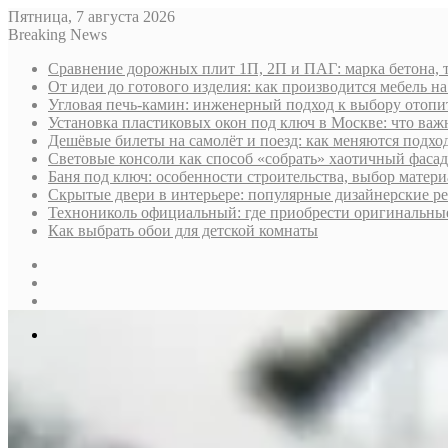
Пятница, 7 августа 2026
Breaking News
Сравнение дорожных плит 1П, 2П и ПАГ: марка бетона, 
От идеи до готового изделия: как производится мебель на
Угловая печь-камин: инженерный подход к выбору отопи
Установка пластиковых окон под ключ в Москве: что важн
Дешёвые билеты на самолёт и поезд: как меняются подх
Световые консоли как способ «собрать» хаотичный фасад
Баня под ключ: особенности строительства, выбор матер
Скрытые двери в интерьере: популярные дизайнерские р
Технониколь официальный: где приобрести оригинальные 
Как выбрать обои для детской комнаты
Sidebar
Случайная
статья
Log
In
Меню