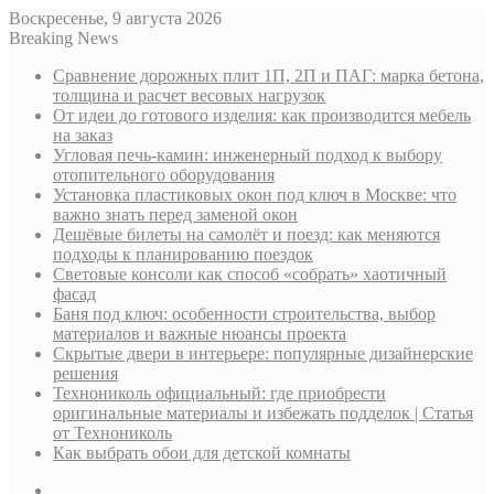
Воскресенье, 9 августа 2026
Breaking News
Сравнение дорожных плит 1П, 2П и ПАГ: марка бетона,
толщина и расчет весовых нагрузок
От идеи до готового изделия: как производится мебель
на заказ
Угловая печь-камин: инженерный подход к выбору
отопительного оборудования
Установка пластиковых окон под ключ в Москве: что
важно знать перед заменой окон
Дешёвые билеты на самолёт и поезд: как меняются
подходы к планированию поездок
Световые консоли как способ «собрать» хаотичный
фасад
Баня под ключ: особенности строительства, выбор
материалов и важные нюансы проекта
Скрытые двери в интерьере: популярные дизайнерские
решения
Технониколь официальный: где приобрести
оригинальные материалы и избежать подделок | Статья
от Технониколь
Как выбрать обои для детской комнаты
Sidebar