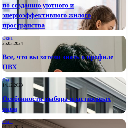
по созданию уютного и
энергоэффективного жилого
пространства
Окна
25.03.2024
Все, что вы хотели знать о профиле
ПВХ
Окна
14.12.2023
Особенности выбора пластиковых
окон
Окна
01.12.2023