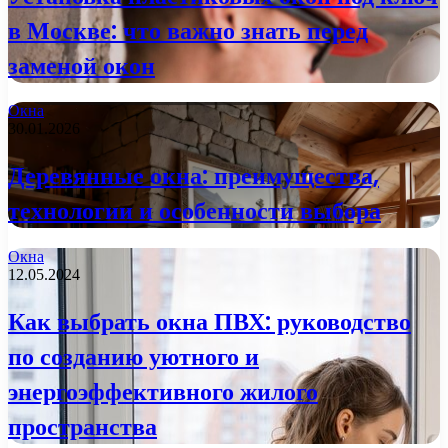
в Москве: что важно знать перед
заменой окон
Окна
30.01.2026
Деревянные окна: преимущества,
технологии и особенности выбора
Окна
12.05.2024
Как выбрать окна ПВХ: руководство
по созданию уютного и
энергоэффективного жилого
пространства