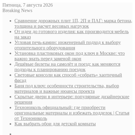
Пятница, 7 августа 2026
Breaking News
Сравнение дорожных плит 1П, 2П и ПАГ: марка бетона,
толщина и расчет весовых нагрузок
От идеи до готового изделия: как производится мебель
на заказ
Угловая печь-камин: инженерный подход к выбору
отопительного оборудования
Установка пластиковых окон под ключ в Москве: что
важно знать перед заменой окон
Дешёвые билеты на самолёт и поезд: как меняются
подходы к планированию поездок
Световые консоли как способ «собрать» хаотичный
фасад
Баня под ключ: особенности строительства, выбор
материалов и важные нюансы проекта
Скрытые двери в интерьере: популярные дизайнерские
решения
Технониколь официальный: где приобрести
оригинальные материалы и избежать подделок | Статья
от Технониколь
Как выбрать обои для детской комнаты
Sidebar