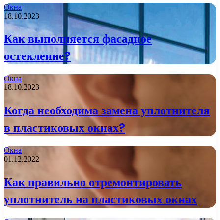
Окна
18.10.2023
Как выполняется фасадное
остекление?
Окна
18.10.2023
Когда необходима замена уплотнителя
в пластиковых окнах?
Окна
01.12.2022
Как правильно отремонтировать
уплотнитель на пластиковых окнах