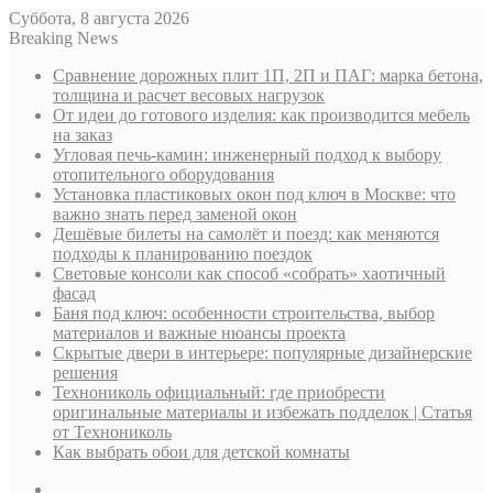
Суббота, 8 августа 2026
Breaking News
Сравнение дорожных плит 1П, 2П и ПАГ: марка бетона,
толщина и расчет весовых нагрузок
От идеи до готового изделия: как производится мебель
на заказ
Угловая печь-камин: инженерный подход к выбору
отопительного оборудования
Установка пластиковых окон под ключ в Москве: что
важно знать перед заменой окон
Дешёвые билеты на самолёт и поезд: как меняются
подходы к планированию поездок
Световые консоли как способ «собрать» хаотичный
фасад
Баня под ключ: особенности строительства, выбор
материалов и важные нюансы проекта
Скрытые двери в интерьере: популярные дизайнерские
решения
Технониколь официальный: где приобрести
оригинальные материалы и избежать подделок | Статья
от Технониколь
Как выбрать обои для детской комнаты
Sidebar