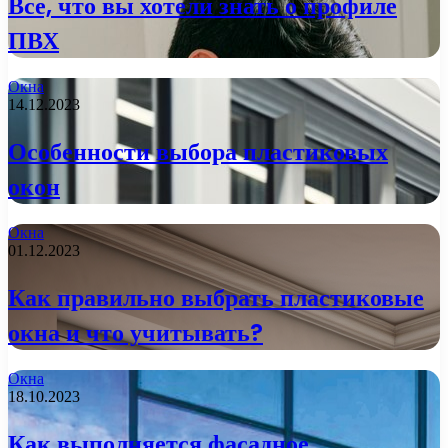
Все, что вы хотели знать о профиле
ПВХ
Окна
14.12.2023
Особенности выбора пластиковых
окон
Окна
01.12.2023
Как правильно выбрать пластиковые
окна и что учитывать?
Окна
18.10.2023
Как выполняется фасадное