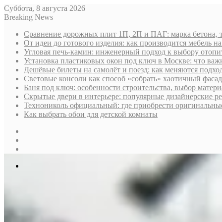
Суббота, 8 августа 2026
Breaking News
Сравнение дорожных плит 1П, 2П и ПАГ: марка бетона, 
От идеи до готового изделия: как производится мебель на
Угловая печь-камин: инженерный подход к выбору отопи
Установка пластиковых окон под ключ в Москве: что важн
Дешёвые билеты на самолёт и поезд: как меняются подх
Световые консоли как способ «собрать» хаотичный фасад
Баня под ключ: особенности строительства, выбор матер
Скрытые двери в интерьере: популярные дизайнерские р
Технониколь официальный: где приобрести оригинальные 
Как выбрать обои для детской комнаты
Sidebar
Случайная
статья
Log
In
Меню