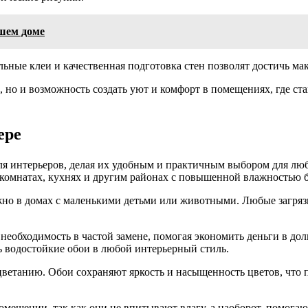
ашем доме
льные клеи и качественная подготовка стен позволят достичь ма
, но и возможность создать уют и комфорт в помещениях, где ст
ере
я интерьеров, делая их удобным и практичным выбором для лю
х комнатах, кухнях и другим районах с повышенной влажностью 
важно в домах с маленькими детьми или животными. Любые загря
 необходимость в частой замене, помогая экономить деньги в до
ть водостойкие обои в любой интерьерный стиль.
цветанию. Обои сохраняют яркость и насыщенность цветов, что 
ещении, так как они не впитывают влагу, а наоборот, помогают