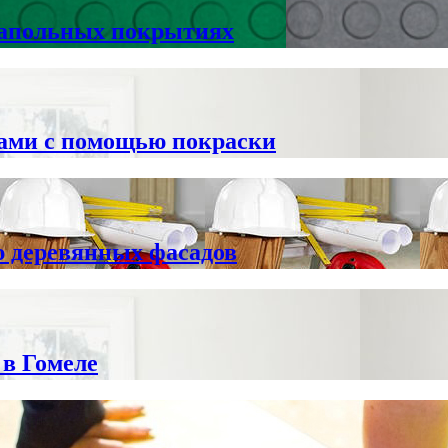
напольных покрытиях
ками с помощью покраски
ю деревянных фасадов
 в Гомеле