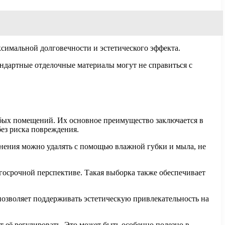
ксимальной долговечности и эстетического эффекта.
андартные отделочные материалы могут не справиться с
бых помещений. Их основное преимущество заключается в
без риска повреждения.
знения можно удалять с помощью влажной губки и мыла, не
лгосрочной перспективе. Такая выборка также обеспечивает
позволяет поддерживать эстетическую привлекательность на
 её регулировать. Это может быть особенно полезно в