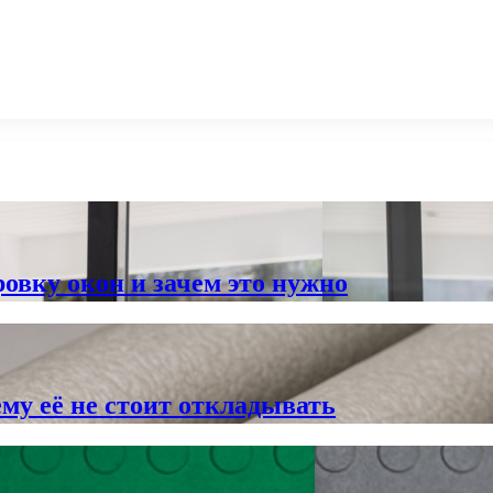
овку окон и зачем это нужно
му её не стоит откладывать