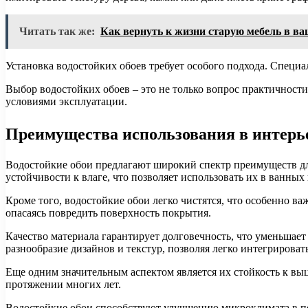
Читать так же:
Как вернуть к жизни старую мебель в в
Установка водостойких обоев требует особого подхода. Специа
Выбор водостойких обоев – это не только вопрос практичности
условиями эксплуатации.
Преимущества использования в интерь
Водостойкие обои предлагают широкий спектр преимуществ дл
устойчивости к влаге, что позволяет использовать их в ванны
Кроме того, водостойкие обои легко чистятся, что особенно 
опасаясь повредить поверхность покрытия.
Качество материала гарантирует долговечность, что уменьшает
разнообразие дизайнов и текстур, позволяя легко интегрирова
Еще одним значительным аспектом является их стойкость к вы
протяжении многих лет.
Водостойкие обои способствуют улучшению микроклимата в пом