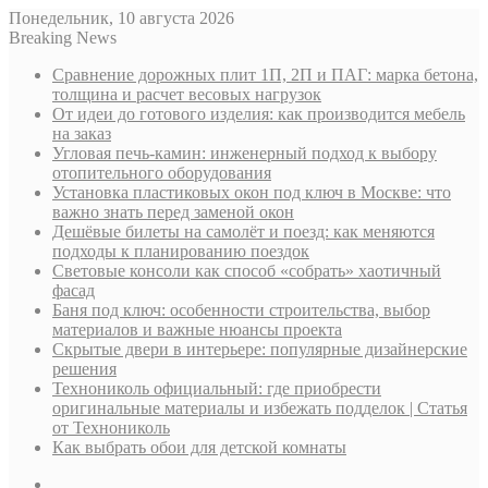
Понедельник, 10 августа 2026
Breaking News
Сравнение дорожных плит 1П, 2П и ПАГ: марка бетона,
толщина и расчет весовых нагрузок
От идеи до готового изделия: как производится мебель
на заказ
Угловая печь-камин: инженерный подход к выбору
отопительного оборудования
Установка пластиковых окон под ключ в Москве: что
важно знать перед заменой окон
Дешёвые билеты на самолёт и поезд: как меняются
подходы к планированию поездок
Световые консоли как способ «собрать» хаотичный
фасад
Баня под ключ: особенности строительства, выбор
материалов и важные нюансы проекта
Скрытые двери в интерьере: популярные дизайнерские
решения
Технониколь официальный: где приобрести
оригинальные материалы и избежать подделок | Статья
от Технониколь
Как выбрать обои для детской комнаты
Sidebar