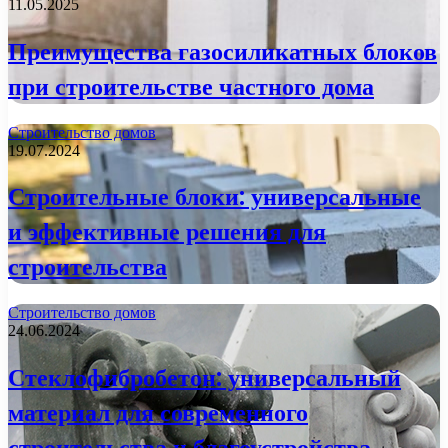
11.05.2025
Преимущества газосиликатных блоков
при строительстве частного дома
Строительство домов
19.07.2024
Строительные блоки: универсальные
и эффективные решения для
строительства
Строительство домов
24.06.2024
Стеклофибробетон: универсальный
материал для современного
строительства и благоустройства