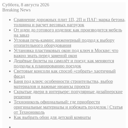
Суббота, 8 августа 2026
Breaking News
Сравнение дорожных плит 1П, 2П и ПАГ: марка бетона,
толщина и расчет весовых нагрузок
От идеи до готового изделия: как производится мебель
на заказ
Угловая печь-камин: инженерный подход к выбору
отопительного оборудования
Установка пластиковых окон под ключ в Москве: что
важно знать перед заменой окон
Дешёвые билеты на самолёт и поезд: как меняются
подходы к планированию поездок
Световые консоли как способ «собрать» хаотичный
фасад
Баня под ключ: особенности строительства, выбор
материалов и важные нюансы проекта
Скрытые двери в интерьере: популярные дизайнерские
решения
Технониколь официальный: где приобрести
оригинальные материалы и избежать подделок | Статья
от Технониколь
Как выбрать обои для детской комнаты
Sidebar