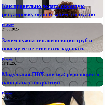
Как правильно делать сезонную
регулировку окон и зачем это нужно
Ремонт
24.05.2025
Зачем нужна теплоизоляция труб и
почему её не стоит откладывать
Ремонт
18.11.2024
Модульная ПВХ плитка: революция в
напольных покрытиях
Ремонт
23.10.2024