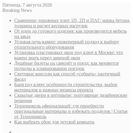
Пятница, 7 августа 2026
Breaking News
Сравнение дорожных плит 1П, 2П и ПАГ: марка бетона,
толщина и расчет весовых нагрузок
От идеи до готового изделия: как производится мебель
на заказ
Угловая печь-камин: инженерный подход к выбору
отопительного оборудования
Установка пластиковых окон под ключ в Москве: что
важно знать перед заменой окон
Дешёвые билеты на самолёт и поезд: как меняются
подходы к планированию поездок
Световые консоли как способ «собрать» хаотичный
фасад
Баня под ключ: особенности строительства, выбор
материалов и важные нюансы проекта
Скрытые двери в интерьере: популярные дизайнерские
решения
Технониколь официальный: где приобрести
оригинальные материалы и избежать подделок | Статья
от Технониколь
Как выбрать обои для детской комнаты
Sidebar