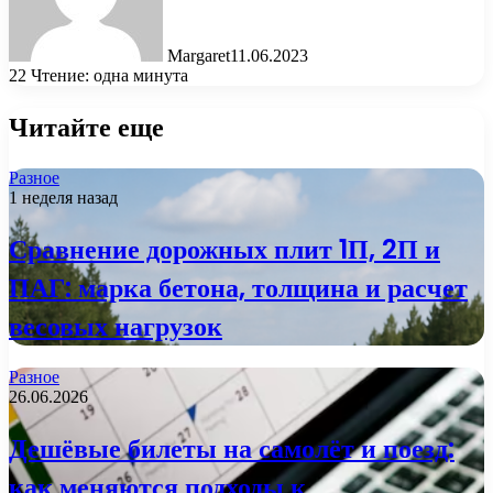
Margaret
11.06.2023
22
Чтение: одна минута
Читайте еще
Разное
1 неделя назад
Сравнение дорожных плит 1П, 2П и
ПАГ: марка бетона, толщина и расчет
весовых нагрузок
Разное
26.06.2026
Дешёвые билеты на самолёт и поезд:
как меняются подходы к