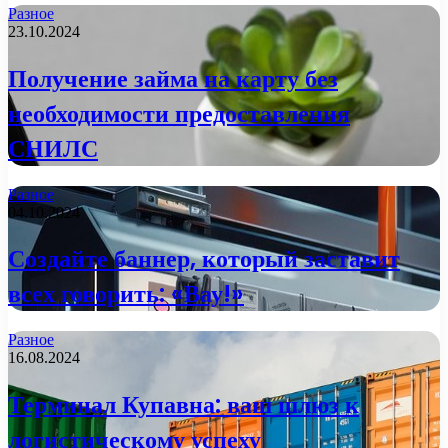
Разное
23.10.2024
Получение займа на карту без
необходимости предоставления
СНИЛС
Разное
04.10.2024
Создайте баннер, который заставит
всех говорить: «Вау!»
Разное
16.08.2024
Терминал Купавна: ваш шлюз к
логистическому успеху