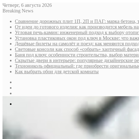
Четверг, 6 августа 2026
Breaking News
Сравнение дорожных плит 1П, 2П и ПАГ: марка бетона, 
От идеи до готового изделия: как производится мебель на
Угловая печь-камин: инженерный подход к выбору отопи
Установка пластиковых окон под ключ в Москве: что важн
Дешёвые билеты на самолёт и поезд: как меняются подх
Световые консоли как способ «собрать» хаотичный фасад
Баня под ключ: особенности строительства, выбор матер
Скрытые двери в интерьере: популярные дизайнерские р
Технониколь официальный: где приобрести оригинальные 
Как выбрать обои для детской комнаты
Sidebar
Случайная
статья
Log
In
Меню