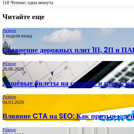
118
Чтение: одна минута
Читайте еще
Разное
1 неделя назад
Сравнение дорожных плит 1П, 2П и ПАГ
Разное
26.06.2026
Дешёвые билеты на самолёт и поезд: к
Разное
04.03.2026
Влияние CTA на SEO: Как призыв к де
Разное