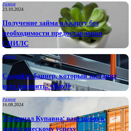
Разное
23.10.2024
Получение займа на карту без
необходимости предоставления
СНИЛС
Разное
04.10.2024
Создайте баннер, который заставит
всех говорить: «Вау!»
Разное
16.08.2024
Терминал Купавна: ваш шлюз к
логистическому успеху