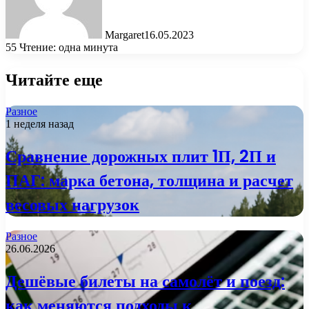
Margaret
16.05.2023
55
Чтение: одна минута
Читайте еще
Разное
1 неделя назад
Сравнение дорожных плит 1П, 2П и
ПАГ: марка бетона, толщина и расчет
весовых нагрузок
Разное
26.06.2026
Дешёвые билеты на самолёт и поезд:
как меняются подходы к