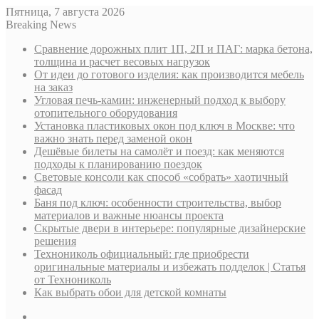
Пятница, 7 августа 2026
Breaking News
Сравнение дорожных плит 1П, 2П и ПАГ: марка бетона,
толщина и расчет весовых нагрузок
От идеи до готового изделия: как производится мебель
на заказ
Угловая печь-камин: инженерный подход к выбору
отопительного оборудования
Установка пластиковых окон под ключ в Москве: что
важно знать перед заменой окон
Дешёвые билеты на самолёт и поезд: как меняются
подходы к планированию поездок
Световые консоли как способ «собрать» хаотичный
фасад
Баня под ключ: особенности строительства, выбор
материалов и важные нюансы проекта
Скрытые двери в интерьере: популярные дизайнерские
решения
Технониколь официальный: где приобрести
оригинальные материалы и избежать подделок | Статья
от Технониколь
Как выбрать обои для детской комнаты
Sidebar