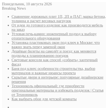
Понедельник, 10 августа 2026
Breaking News
Сравнение дорожных плит 1П, 2П и ПАГ: марка бетона,
толщина и расчет весовых нагрузок
От идеи до готового изделия: как производится мебель
на заказ
Угловая печь-камин: инженерный подход к выбору
отопительного оборудования
Установка пластиковых окон под ключ в Москве: что
важно знать перед заменой окон
Дешёвые билеты на самолёт и поезд: как меняются
подходы к планированию поездок
Световые консоли как способ «собрать» хаотичный
фасад
Баня под ключ: особенности строительства, выбор
материалов и важные нюансы проекта
Скрытые двери в интерьере: популярные дизайнерские
решения
Технониколь официальный: где приобрести
оригинальные материалы и избежать подделок | Статья
от Технониколь
Как выбрать обои для детской комнаты
Sidebar