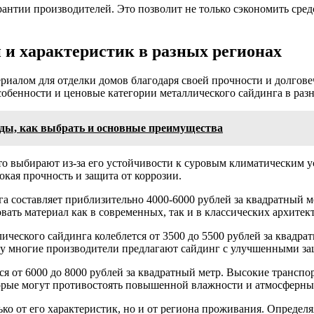
антии производителей. Это позволит не только сэкономить сред
 и характеристик в разных регионах
риалом для отделки домов благодаря своей прочности и долгове
собенности и ценовые категории металлического сайдинга в разн
иды, как выбрать и основные преимущества
то выбирают из-за его устойчивости к суровым климатическим у
кая прочность и защита от коррозии.
нга составляет приблизительно 4000-6000 рублей за квадратный
вать материал как в современных, так и в классических архитек
лического сайдинга колеблется от 3500 до 5500 рублей за квадра
ому многие производители предлагают сайдинг с улучшенными 
ься от 6000 до 8000 рублей за квадратный метр. Высокие трансп
оторые могут противостоять повышенной влажности и атмосферн
ко от его характеристик, но и от региона проживания. Определя