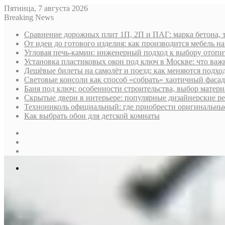
Пятница, 7 августа 2026
Breaking News
Сравнение дорожных плит 1П, 2П и ПАГ: марка бетона, 
От идеи до готового изделия: как производится мебель на
Угловая печь-камин: инженерный подход к выбору отопи
Установка пластиковых окон под ключ в Москве: что важн
Дешёвые билеты на самолёт и поезд: как меняются подх
Световые консоли как способ «собрать» хаотичный фасад
Баня под ключ: особенности строительства, выбор матер
Скрытые двери в интерьере: популярные дизайнерские р
Технониколь официальный: где приобрести оригинальные 
Как выбрать обои для детской комнаты
Sidebar
Случайная
статья
Log
In
Меню