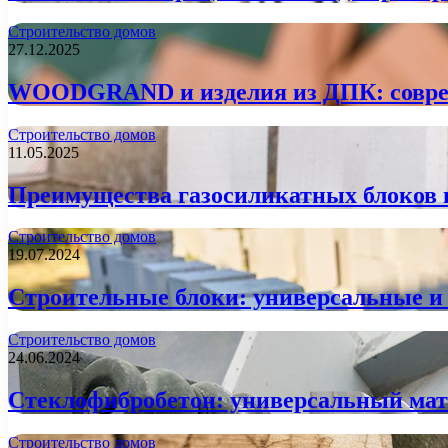
Строительство домов
27.12.2025
WOODGRAND и изделия из ДПК: совреме
Строительство домов
11.05.2025
Преимущества газосиликатных блоков п
Строительство домов
19.07.2024
Строительные блоки: универсальные и
Строительство домов
24.06.2024
Стеклофибробетон: универсальный мате
Строительство домов