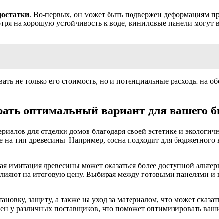
достатки
. Во-первых, он может быть подвержен деформациям пр
отря на хорошую устойчивость к воде, виниловые панели могут 
ть не только его стоимость, но и потенциальные расходы на обс
рать оптимальный вариант для вашего 
иалов для отделки домов благодаря своей эстетике и экологичн
е на тип древесины. Например, сосна подходит для бюджетного в
я имитация древесины может оказаться более доступной альтерна
 влияют на итоговую цену. Выбирая между готовыми панелями и
новку, защиту, а также на уход за материалом, что может сказа
ен у различных поставщиков, что поможет оптимизировать ваши