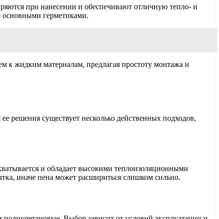
ряются при нанесении и обеспечивают отличную тепло- и
 с основными герметиками.
ем к жидким материалам, предлагая простоту монтажа и
я ее решения существует несколько действенных подходов,
 схватывается и обладает высокими теплоизоляционными
бытка, иначе пена может расшириться слишком сильно.
и полиуретановые. Выбор зависит от условий эксплуатации и