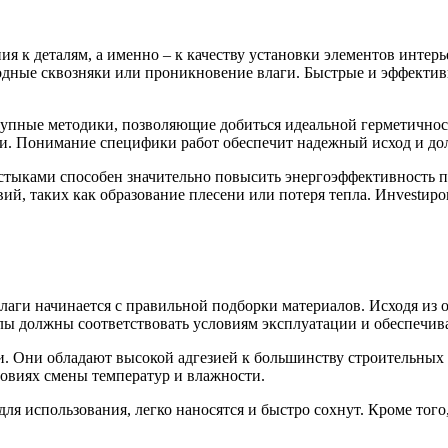
ия к деталям, а именно – к качеству установки элементов инте
лодные сквозняки или проникновение влаги. Быстрые и эффекти
ступные методики, позволяющие добиться идеальной герметично
чи. Понимание специфики работ обеспечит надежный исход и дол
тыками способен значительно повысить энергоэффективность п
ий, таких как образование плесени или потеря тепла. Инvestир
аги начинается с правильной подборки материалов. Исходя из 
лы должны соответствовать условиям эксплуатации и обеспечива
и. Они обладают высокой адгезией к большинству строительных
ловиях смены температур и влажности.
я использования, легко наносятся и быстро сохнут. Кроме того