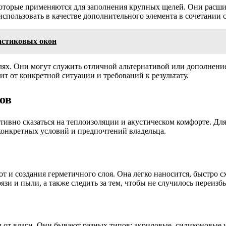
оторые применяются для заполнения крупных щелей. Они расши
использовать в качестве дополнительного элемента в сочетании
астиковых окон
елях. Они могут служить отличной альтернативой или дополнени
т от конкретной ситуации и требований к результату.
ов
тивно сказаться на теплоизоляции и акустическом комфорте. Дл
конкретных условий и предпочтений владельца.
от и создания герметичного слоя. Она легко наносится, быстро
язи и пыли, а также следить за тем, чтобы не случилось переиз
 от влаги. Они бывают разных типов: акриловые, силиконовые 