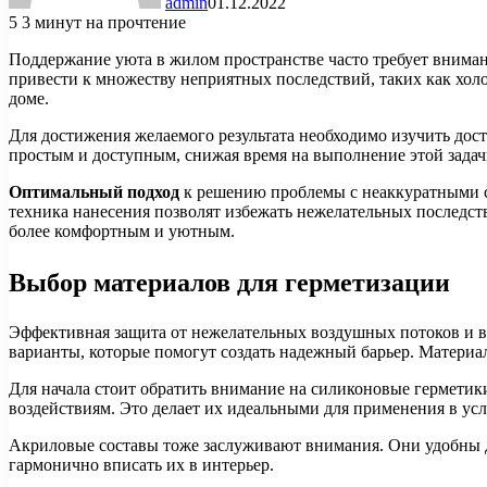
admin
01.12.2022
5
3 минут на прочтение
Поддержание уюта в жилом пространстве часто требует вниман
привести к множеству неприятных последствий, таких как хо
доме.
Для достижения желаемого результата необходимо изучить до
простым и доступным, снижая время на выполнение этой зада
Оптимальный подход
к решению проблемы с неаккуратными с
техника нанесения позволят избежать нежелательных последств
более комфортным и уютным.
Выбор материалов для герметизации
Эффективная защита от нежелательных воздушных потоков и вл
варианты, которые помогут создать надежный барьер. Материа
Для начала стоит обратить внимание на силиконовые герметик
воздействиям. Это делает их идеальными для применения в ус
Акриловые составы тоже заслуживают внимания. Они удобны дл
гармонично вписать их в интерьер.