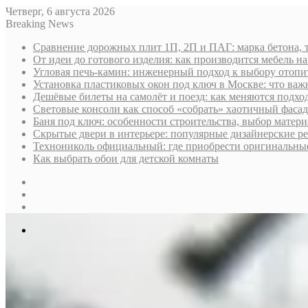
Четверг, 6 августа 2026
Breaking News
Сравнение дорожных плит 1П, 2П и ПАГ: марка бетона, 
От идеи до готового изделия: как производится мебель на
Угловая печь-камин: инженерный подход к выбору отопи
Установка пластиковых окон под ключ в Москве: что важн
Дешёвые билеты на самолёт и поезд: как меняются подх
Световые консоли как способ «собрать» хаотичный фасад
Баня под ключ: особенности строительства, выбор матер
Скрытые двери в интерьере: популярные дизайнерские р
Технониколь официальный: где приобрести оригинальные 
Как выбрать обои для детской комнаты
Sidebar
Случайная
статья
Log
In
Меню