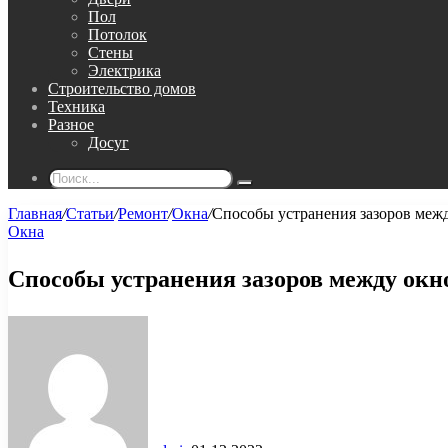
Пол
Потолок
Стены
Электрика
Строительство домов
Техника
Разное
Досуг
Поиск...
Главная
/
Статьи
/
Ремонт
/
Окна
/
Способы устранения зазоров меж
Окна
Способы устранения зазоров между окн