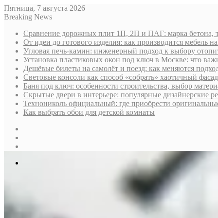
Пятница, 7 августа 2026
Breaking News
Сравнение дорожных плит 1П, 2П и ПАГ: марка бетона, 
От идеи до готового изделия: как производится мебель на
Угловая печь-камин: инженерный подход к выбору отопи
Установка пластиковых окон под ключ в Москве: что важн
Дешёвые билеты на самолёт и поезд: как меняются подх
Световые консоли как способ «собрать» хаотичный фасад
Баня под ключ: особенности строительства, выбор матер
Скрытые двери в интерьере: популярные дизайнерские р
Технониколь официальный: где приобрести оригинальные 
Как выбрать обои для детской комнаты
Sidebar
Случайная
статья
Log
In
Меню