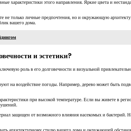
овные характеристики этого направления. Яркие цвета и неста
е не только личные предпочтения, но и окружающую архитектур
блик вашего дома.
йдингом
говечности и эстетики?
ключевую роль в его долговечности и визуальной привлекательн
уют на воздействие погоды. Например, дерево может быть подв
рактеристики при высокой температуре. Если вы живете в реги
рушений.
ериал защищен от возможного влияния насекомых и бактерий. Н
вать архитектурному стилю вашего дома и окружающей обстанов