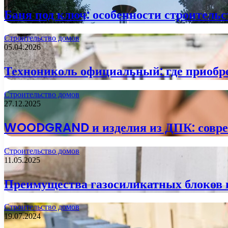
Баня под ключ: особенности строитель
Строительство домов
05.04.2026
Технониколь официальный: где приобре
Строительство домов
27.12.2025
WOODGRAND и изделия из ДПК: совреме
Строительство домов
11.05.2025
Преимущества газосиликатных блоков п
Строительство домов
19.07.2024