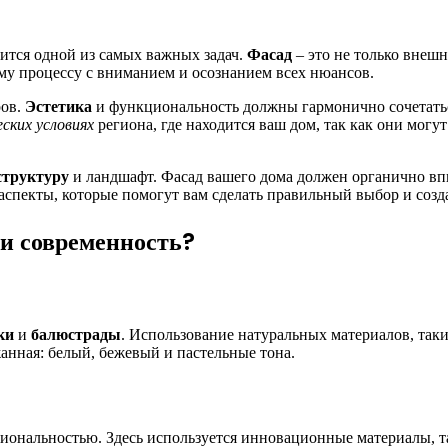
вится одной из самых важных задач.
Фасад
– это не только внеш
ому процессу с вниманием и осознанием всех нюансов.
ров.
Эстетика
и функциональность должны гармонично сочетаться
ских условиях
региона, где находится ваш дом, так как они мог
труктуру
и ландшафт. Фасад вашего дома должен органично впи
аспекты, которые помогут вам сделать правильный выбор и созда
ли современность?
ки
и
балюстрады
. Использование натуральных материалов, так
жанная: белый, бежевый и пастельные тона.
нальностью. Здесь используется инновационные материалы, таки