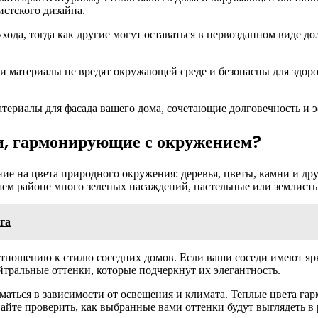
истского дизайна.
ода, тогда как другие могут оставаться в первозданном виде дол
и материалы не вредят окружающей среде и безопасны для здор
териалы для фасада вашего дома, сочетающие долговечность и э
ки, гармонирующие с окружением?
ие на цвета природного окружения: деревья, цветы, камни и др
шем районе много зеленых насаждений, пастельные или землист
га
тношению к стилю соседних домов. Если ваши соседи имеют ярк
йтральные оттенки, которые подчеркнут их элегантность.
аться в зависимости от освещения и климата. Теплые цвета гар
айте проверить, как выбранные вами оттенки будут выглядеть в 