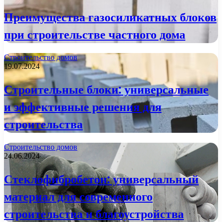
Преимущества газосиликатных блоков
при строительстве частного дома
Строительство домов
19.07.2024
Строительные блоки: универсальные
и эффективные решения для
строительства
Строительство домов
24.06.2024
Стеклофибробетон: универсальный
материал для современного
строительства и благоустройства