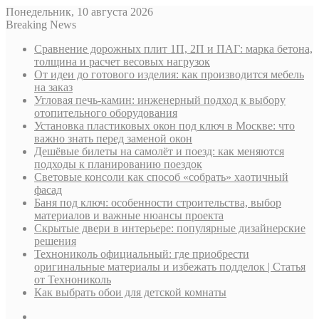
Понедельник, 10 августа 2026
Breaking News
Сравнение дорожных плит 1П, 2П и ПАГ: марка бетона,
толщина и расчет весовых нагрузок
От идеи до готового изделия: как производится мебель
на заказ
Угловая печь-камин: инженерный подход к выбору
отопительного оборудования
Установка пластиковых окон под ключ в Москве: что
важно знать перед заменой окон
Дешёвые билеты на самолёт и поезд: как меняются
подходы к планированию поездок
Световые консоли как способ «собрать» хаотичный
фасад
Баня под ключ: особенности строительства, выбор
материалов и важные нюансы проекта
Скрытые двери в интерьере: популярные дизайнерские
решения
Технониколь официальный: где приобрести
оригинальные материалы и избежать подделок | Статья
от Технониколь
Как выбрать обои для детской комнаты
Sidebar