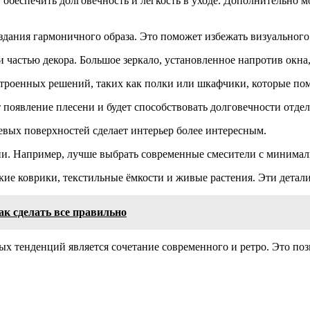
 обеспечить долговечность и легкость в уходе. Дополнительно 
здания гармоничного образа. Это поможет избежать визуальног
 частью декора. Большое зеркало, установленное напротив окна,
троенных решений, таких как полки или шкафчики, которые помо
появление плесени и будет способствовать долговечности отдел
вых поверхностей сделает интерьер более интересным.
ции. Например, лучше выбрать современные смесители с минима
гкие коврики, текстильные ёмкости и живые растения. Эти детал
ак сделать все правильно
х тенденций является сочетание современного и ретро. Это поз