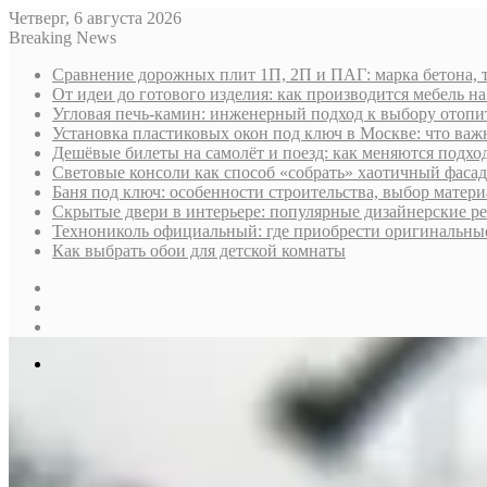
Четверг, 6 августа 2026
Breaking News
Сравнение дорожных плит 1П, 2П и ПАГ: марка бетона, 
От идеи до готового изделия: как производится мебель на
Угловая печь-камин: инженерный подход к выбору отопи
Установка пластиковых окон под ключ в Москве: что важн
Дешёвые билеты на самолёт и поезд: как меняются подх
Световые консоли как способ «собрать» хаотичный фасад
Баня под ключ: особенности строительства, выбор матер
Скрытые двери в интерьере: популярные дизайнерские р
Технониколь официальный: где приобрести оригинальные 
Как выбрать обои для детской комнаты
Sidebar
Случайная
статья
Log
In
Меню