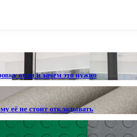
овку окон и зачем это нужно
му её не стоит откладывать