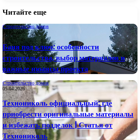
Читайте еще
Строительство домов
13.05.2026
Баня под ключ: особенности
строительства, выбор материалов и
важные нюансы проекта
Строительство домов
05.04.2026
Технониколь официальный: где
приобрести оригинальные материалы
и избежать подделок | Статья от
Технониколь