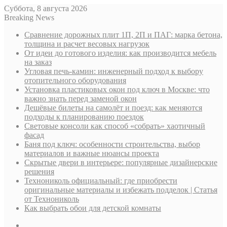
Суббота, 8 августа 2026
Breaking News
Сравнение дорожных плит 1П, 2П и ПАГ: марка бетона,
толщина и расчет весовых нагрузок
От идеи до готового изделия: как производится мебель
на заказ
Угловая печь-камин: инженерный подход к выбору
отопительного оборудования
Установка пластиковых окон под ключ в Москве: что
важно знать перед заменой окон
Дешёвые билеты на самолёт и поезд: как меняются
подходы к планированию поездок
Световые консоли как способ «собрать» хаотичный
фасад
Баня под ключ: особенности строительства, выбор
материалов и важные нюансы проекта
Скрытые двери в интерьере: популярные дизайнерские
решения
Технониколь официальный: где приобрести
оригинальные материалы и избежать подделок | Статья
от Технониколь
Как выбрать обои для детской комнаты
Sidebar