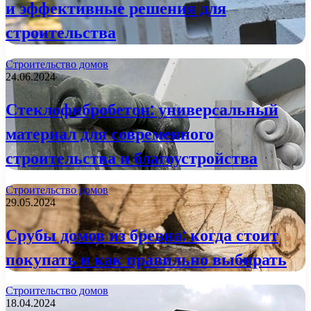
и эффективные решения для
строительства
Строительство домов
24.06.2024
Стеклофибробетон: универсальный
материал для современного
строительства и благоустройства
Строительство домов
29.05.2024
Срубы домов из бревна: когда стоит
покупать и как правильно выбирать
Строительство домов
18.04.2024