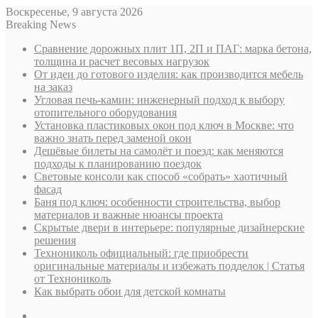
Воскресенье, 9 августа 2026
Breaking News
Сравнение дорожных плит 1П, 2П и ПАГ: марка бетона,
толщина и расчет весовых нагрузок
От идеи до готового изделия: как производится мебель
на заказ
Угловая печь-камин: инженерный подход к выбору
отопительного оборудования
Установка пластиковых окон под ключ в Москве: что
важно знать перед заменой окон
Дешёвые билеты на самолёт и поезд: как меняются
подходы к планированию поездок
Световые консоли как способ «собрать» хаотичный
фасад
Баня под ключ: особенности строительства, выбор
материалов и важные нюансы проекта
Скрытые двери в интерьере: популярные дизайнерские
решения
Технониколь официальный: где приобрести
оригинальные материалы и избежать подделок | Статья
от Технониколь
Как выбрать обои для детской комнаты
Sidebar