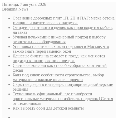
Пятница, 7 августа 2026
Breaking News
Сравнение дорожных плит 1П, 2П и ПАГ: марка бетона,
толщина и расчет весовых нагрузок
От идеи до готового изделия: как производится мебель
на заказ
Угловая печь-камин: инженерный подход к выбору
отопительного оборудования
Установка пластиковых окон под ключ в Москве: что
важно знать перед заменой окон
Дешёвые билеты на самолёт и поезд: как меняются
подходы к планированию поездок
Световые консоли как способ «собрать» хаотичный
фасад
Баня под ключ: особенности строительства, выбор
материалов и важные нюансы проекта
Скрытые двери в интерьере: популярные дизайнерские
решения
Технониколь официальный: где приобрести
оригинальные материалы и избежать подделок | Статья
от Технониколь
Как выбрать обои для детской комнаты
Sidebar