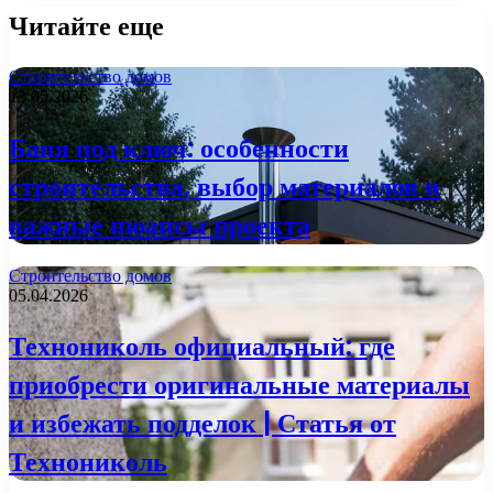
Читайте еще
Строительство домов
13.05.2026
Баня под ключ: особенности
строительства, выбор материалов и
важные нюансы проекта
Строительство домов
05.04.2026
Технониколь официальный: где
приобрести оригинальные материалы
и избежать подделок | Статья от
Технониколь