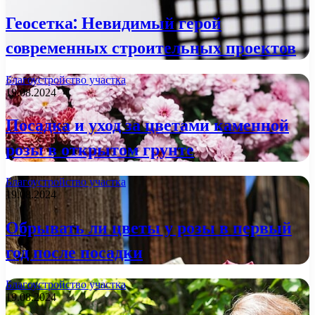
Геосетка: Невидимый герой
современных строительных проектов
Благоустройство участка
19.08.2024
Посадка и уход за цветами каменной
розы в открытом грунте
Благоустройство участка
19.08.2024
Обрывать ли цветы у розы в первый
год после посадки
Благоустройство участка
19.08.2024