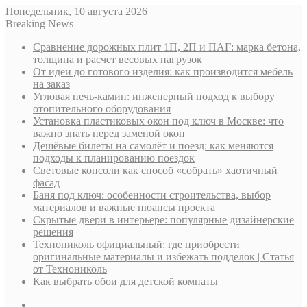
Понедельник, 10 августа 2026
Breaking News
Сравнение дорожных плит 1П, 2П и ПАГ: марка бетона,
толщина и расчет весовых нагрузок
От идеи до готового изделия: как производится мебель
на заказ
Угловая печь-камин: инженерный подход к выбору
отопительного оборудования
Установка пластиковых окон под ключ в Москве: что
важно знать перед заменой окон
Дешёвые билеты на самолёт и поезд: как меняются
подходы к планированию поездок
Световые консоли как способ «собрать» хаотичный
фасад
Баня под ключ: особенности строительства, выбор
материалов и важные нюансы проекта
Скрытые двери в интерьере: популярные дизайнерские
решения
Технониколь официальный: где приобрести
оригинальные материалы и избежать подделок | Статья
от Технониколь
Как выбрать обои для детской комнаты
Sidebar