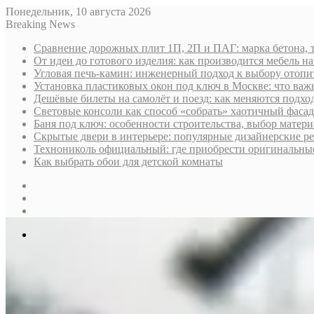
Понедельник, 10 августа 2026
Breaking News
Сравнение дорожных плит 1П, 2П и ПАГ: марка бетона, 
От идеи до готового изделия: как производится мебель на
Угловая печь-камин: инженерный подход к выбору отопи
Установка пластиковых окон под ключ в Москве: что важн
Дешёвые билеты на самолёт и поезд: как меняются подх
Световые консоли как способ «собрать» хаотичный фасад
Баня под ключ: особенности строительства, выбор матер
Скрытые двери в интерьере: популярные дизайнерские р
Технониколь официальный: где приобрести оригинальные 
Как выбрать обои для детской комнаты
Sidebar
Случайная
статья
Log
In
Меню