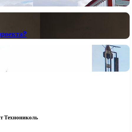
проекта?
от Технониколь