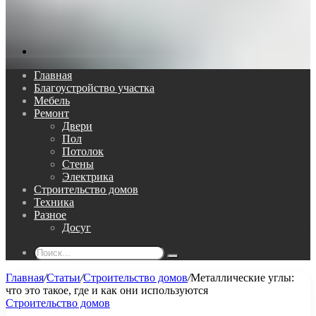
Поиск...
Главная
Благоустройство участка
Мебель
Ремонт
Двери
Пол
Потолок
Стены
Электрика
Строительство домов
Техника
Разное
Досуг
Поиск...
Главная
/
Статьи
/
Строительство домов
/
Металлические углы:
что это такое, где и как они используются
Строительство домов