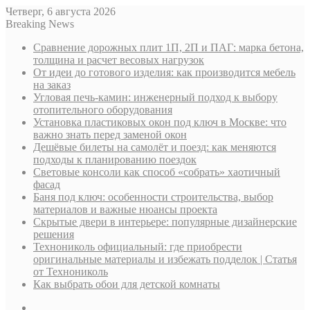
Четверг, 6 августа 2026
Breaking News
Сравнение дорожных плит 1П, 2П и ПАГ: марка бетона,
толщина и расчет весовых нагрузок
От идеи до готового изделия: как производится мебель
на заказ
Угловая печь-камин: инженерный подход к выбору
отопительного оборудования
Установка пластиковых окон под ключ в Москве: что
важно знать перед заменой окон
Дешёвые билеты на самолёт и поезд: как меняются
подходы к планированию поездок
Световые консоли как способ «собрать» хаотичный
фасад
Баня под ключ: особенности строительства, выбор
материалов и важные нюансы проекта
Скрытые двери в интерьере: популярные дизайнерские
решения
Технониколь официальный: где приобрести
оригинальные материалы и избежать подделок | Статья
от Технониколь
Как выбрать обои для детской комнаты
Sidebar