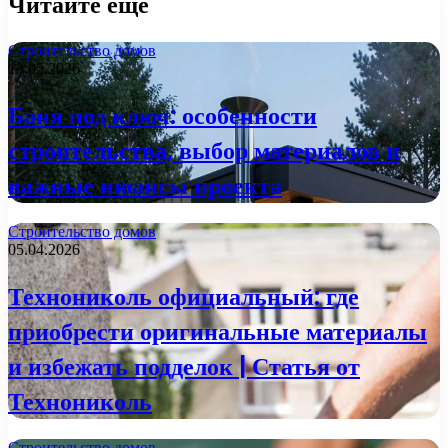
Читайте еще
Строительство домов
13.05.2026
Баня под ключ: особенности
строительства, выбор материалов и
важные нюансы проекта
Строительство домов
05.04.2026
Технониколь официальный: где
приобрести оригинальные материалы
и избежать подделок | Статья от
Технониколь
Строительство домов