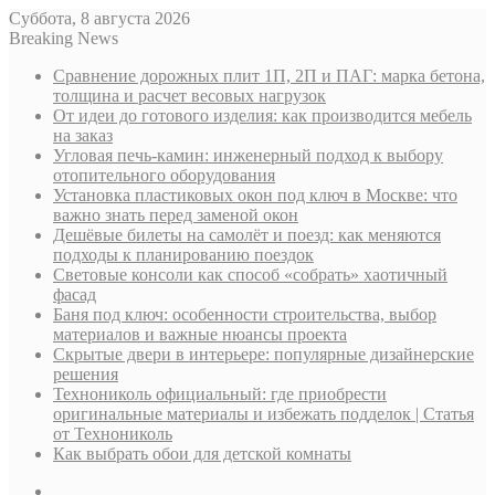
Суббота, 8 августа 2026
Breaking News
Сравнение дорожных плит 1П, 2П и ПАГ: марка бетона,
толщина и расчет весовых нагрузок
От идеи до готового изделия: как производится мебель
на заказ
Угловая печь-камин: инженерный подход к выбору
отопительного оборудования
Установка пластиковых окон под ключ в Москве: что
важно знать перед заменой окон
Дешёвые билеты на самолёт и поезд: как меняются
подходы к планированию поездок
Световые консоли как способ «собрать» хаотичный
фасад
Баня под ключ: особенности строительства, выбор
материалов и важные нюансы проекта
Скрытые двери в интерьере: популярные дизайнерские
решения
Технониколь официальный: где приобрести
оригинальные материалы и избежать подделок | Статья
от Технониколь
Как выбрать обои для детской комнаты
Sidebar