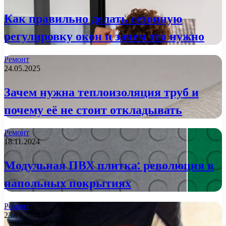
Как правильно делать сезонную
регулировку окон и зачем это нужно
Ремонт
24.05.2025
Зачем нужна теплоизоляция труб и
почему её не стоит откладывать
Ремонт
18.11.2024
Модульная ПВХ плитка: революция в
напольных покрытиях
Ремонт
23.10.2024