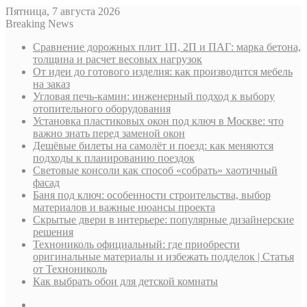
Пятница, 7 августа 2026
Breaking News
Сравнение дорожных плит 1П, 2П и ПАГ: марка бетона,
толщина и расчет весовых нагрузок
От идеи до готового изделия: как производится мебель
на заказ
Угловая печь-камин: инженерный подход к выбору
отопительного оборудования
Установка пластиковых окон под ключ в Москве: что
важно знать перед заменой окон
Дешёвые билеты на самолёт и поезд: как меняются
подходы к планированию поездок
Световые консоли как способ «собрать» хаотичный
фасад
Баня под ключ: особенности строительства, выбор
материалов и важные нюансы проекта
Скрытые двери в интерьере: популярные дизайнерские
решения
Технониколь официальный: где приобрести
оригинальные материалы и избежать подделок | Статья
от Технониколь
Как выбрать обои для детской комнаты
Sidebar