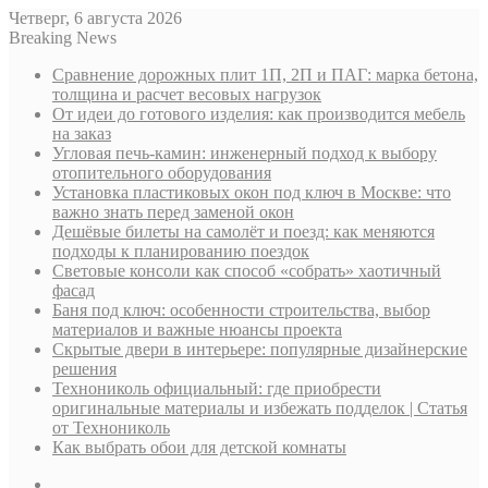
Четверг, 6 августа 2026
Breaking News
Сравнение дорожных плит 1П, 2П и ПАГ: марка бетона,
толщина и расчет весовых нагрузок
От идеи до готового изделия: как производится мебель
на заказ
Угловая печь-камин: инженерный подход к выбору
отопительного оборудования
Установка пластиковых окон под ключ в Москве: что
важно знать перед заменой окон
Дешёвые билеты на самолёт и поезд: как меняются
подходы к планированию поездок
Световые консоли как способ «собрать» хаотичный
фасад
Баня под ключ: особенности строительства, выбор
материалов и важные нюансы проекта
Скрытые двери в интерьере: популярные дизайнерские
решения
Технониколь официальный: где приобрести
оригинальные материалы и избежать подделок | Статья
от Технониколь
Как выбрать обои для детской комнаты
Sidebar