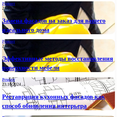
Ремонт
23.10.2024
Замена фасадов на заказ для вашего
идеального дома
Ремонт
23.10.2024
Эффективные методы восстановления
поверхности мебели
Ремонт
23.10.2024
Реставрация кухонных фасадов как
способ обновления интерьера