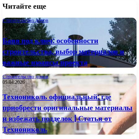
Читайте еще
Строительство домов
13.05.2026
Баня под ключ: особенности
строительства, выбор материалов и
важные нюансы проекта
Строительство домов
05.04.2026
Технониколь официальный: где
приобрести оригинальные материалы
и избежать подделок | Статья от
Технониколь