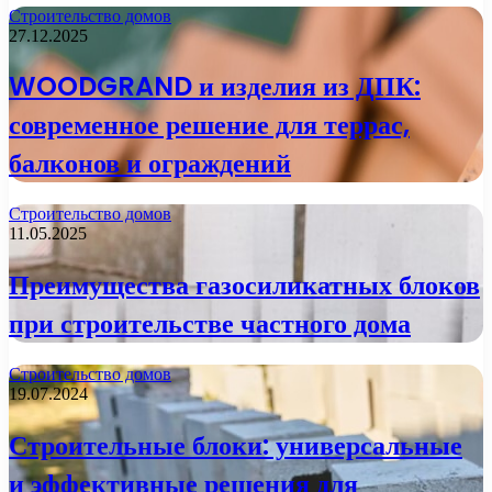
Строительство домов
27.12.2025
WOODGRAND и изделия из ДПК:
современное решение для террас,
балконов и ограждений
Строительство домов
11.05.2025
Преимущества газосиликатных блоков
при строительстве частного дома
Строительство домов
19.07.2024
Строительные блоки: универсальные
и эффективные решения для