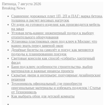
Пятница, 7 августа 2026
Breaking News
Сравнение дорожных плит 1П, 2П и ПАГ: марка бетона,
толщина и расчет весовых нагрузок
От идеи до готового изделия: как производится мебель
на заказ
Угловая печь-камин: инженерный подход к выбору
отопительного оборудования
Установка пластиковых окон под ключ в Москве: что
важно знать перед заменой окон
Дешёвые билеты на самолёт и поезд: как меняются
подходы к планированию поездок
Световые консоли как способ «собрать» хаотичный
фасад
Баня под ключ: особенности строительства, выбор
материалов и важные нюансы проекта
Скрытые двери в интерьере: популярные дизайнерские
решения
Технониколь официальный: где приобрести
оригинальные материалы и избежать подделок | Статья
от Технониколь
Как выбрать обои для детской комнаты
Sidebar