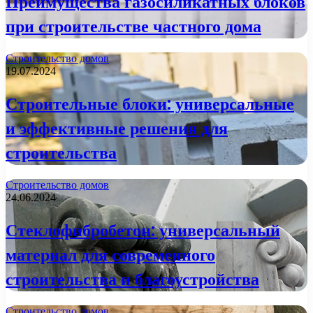
Преимущества газосиликатных блоков
при строительстве частного дома
Строительство домов
19.07.2024
Строительные блоки: универсальные
и эффективные решения для
строительства
Строительство домов
24.06.2024
Стеклофибробетон: универсальный
материал для современного
строительства и благоустройства
Строительство домов