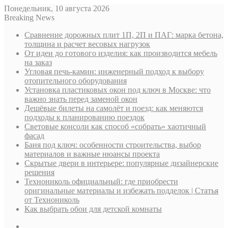
Понедельник, 10 августа 2026
Breaking News
Сравнение дорожных плит 1П, 2П и ПАГ: марка бетона,
толщина и расчет весовых нагрузок
От идеи до готового изделия: как производится мебель
на заказ
Угловая печь-камин: инженерный подход к выбору
отопительного оборудования
Установка пластиковых окон под ключ в Москве: что
важно знать перед заменой окон
Дешёвые билеты на самолёт и поезд: как меняются
подходы к планированию поездок
Световые консоли как способ «собрать» хаотичный
фасад
Баня под ключ: особенности строительства, выбор
материалов и важные нюансы проекта
Скрытые двери в интерьере: популярные дизайнерские
решения
Технониколь официальный: где приобрести
оригинальные материалы и избежать подделок | Статья
от Технониколь
Как выбрать обои для детской комнаты
Sidebar